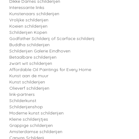
Dikke Dames schilderijen
Interessante links
Kunstenaars schilderijen
Vrolijke schilderijen
Koeien schilderijen
Schilderijen Kopen
Godfather Schilderij of Scarface schilderij
Buddha schilderijen
Schilderijen Galerie Eindhoven
Betaalbare schilderijen
zwart wit schilderijen
Affordable Oil Paintings for Every Home
Kunst aan de muur
Kunst schilderijen
Olieverf schilderijen
link-partners
Schilderkunst
Schilderijenshop
Moderne kunst schilderijen
Kleine schilderijtjes
Grappige schilderijen
Amsterdamse schilderijen
Canvas Schilderij