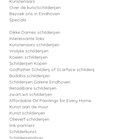
Kunstenaars
Over de kunstschilderijen
Bezoek ons in Eindhoven
Specials
Dikke Dames schilderijen
Interessante links
Kunstenaars schilderijen
Vrolijke schilderijen
Koeien schilderijen
Schilderijen Kopen
Godfather Schilderij of Scarface schilderij
Buddha schilderijen
Schilderijen Galerie Eindhoven
Betaalbare schilderijen
zwart wit schilderijen
Affordable Oil Paintings for Every Home
Kunst aan de muur
Kunst schilderijen
Olieverf schilderijen
link-partners
Schilderkunst
Schilderijenshop