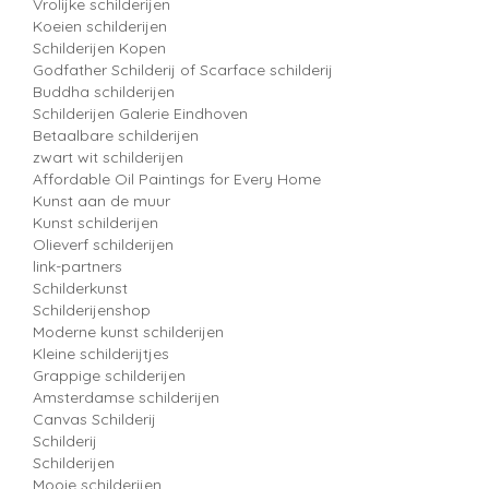
Vrolijke schilderijen
Koeien schilderijen
Schilderijen Kopen
Godfather Schilderij of Scarface schilderij
Buddha schilderijen
Schilderijen Galerie Eindhoven
Betaalbare schilderijen
zwart wit schilderijen
Affordable Oil Paintings for Every Home
Kunst aan de muur
Kunst schilderijen
Olieverf schilderijen
link-partners
Schilderkunst
Schilderijenshop
Moderne kunst schilderijen
Kleine schilderijtjes
Grappige schilderijen
Amsterdamse schilderijen
Canvas Schilderij
Schilderij
Schilderijen
Mooie schilderijen