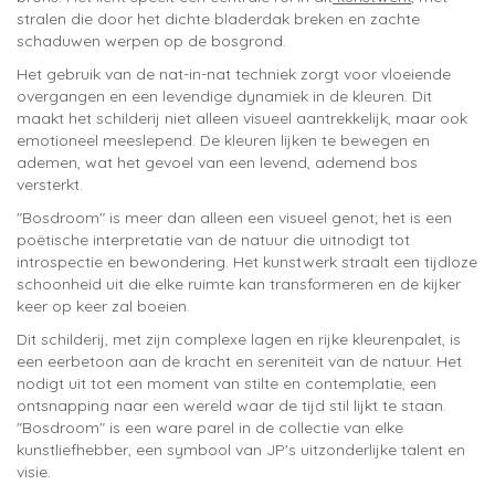
stralen die door het dichte bladerdak breken en zachte
schaduwen werpen op de bosgrond.
Het gebruik van de nat-in-nat techniek zorgt voor vloeiende
overgangen en een levendige dynamiek in de kleuren. Dit
maakt het schilderij niet alleen visueel aantrekkelijk, maar ook
emotioneel meeslepend. De kleuren lijken te bewegen en
ademen, wat het gevoel van een levend, ademend bos
versterkt.
"Bosdroom" is meer dan alleen een visueel genot; het is een
poëtische interpretatie van de natuur die uitnodigt tot
introspectie en bewondering. Het kunstwerk straalt een tijdloze
schoonheid uit die elke ruimte kan transformeren en de kijker
keer op keer zal boeien.
Dit schilderij, met zijn complexe lagen en rijke kleurenpalet, is
een eerbetoon aan de kracht en sereniteit van de natuur. Het
nodigt uit tot een moment van stilte en contemplatie, een
ontsnapping naar een wereld waar de tijd stil lijkt te staan.
"Bosdroom" is een ware parel in de collectie van elke
kunstliefhebber, een symbool van JP's uitzonderlijke talent en
visie.