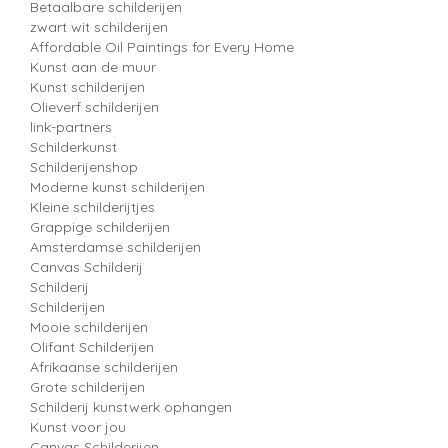
Betaalbare schilderijen
zwart wit schilderijen
Affordable Oil Paintings for Every Home
Kunst aan de muur
Kunst schilderijen
Olieverf schilderijen
link-partners
Schilderkunst
Schilderijenshop
Moderne kunst schilderijen
Kleine schilderijtjes
Grappige schilderijen
Amsterdamse schilderijen
Canvas Schilderij
Schilderij
Schilderijen
Mooie schilderijen
Olifant Schilderijen
Afrikaanse schilderijen
Grote schilderijen
Schilderij kunstwerk ophangen
Kunst voor jou
Canvas Schilderijen