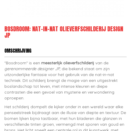
BOSDROOM: NAT-IN-NAT OLIEVERFSCHILDERIJ DESIGN
JP
OMSCHRIJVING
"Bosdroom" is een
meesterlijk olieverfschilderij
van de
gerenommeerde designer JP
, die bekend staat om zijn
uitzonderlijke fantasie voor het gebruik van de nat-in-nat
techniek. Dit schilderij brengt de magie van een uitgestrekt
boslandschap tot leven, met intense kleuren en diepe
contrasten die een gevoel van mysterie en verwondering
oproepen.
Het schilderij dompelt de kijker onder in een wereld waar elke
penseelstreek bijdraagt aan de illusie van diepte en textuur. De
bomen lijken bijna tastbaar, met hun bladeren die glanzen in
verschillende tinten groen, vermengd met sporen van goud en
brons. Het licht speelt een centrale rol in dit
kunstwerk
, met