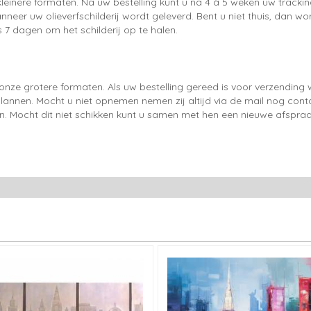
leinere formaten. Na uw bestelling kunt u na 4 à 5 weken uw trackin
neer uw olieverfschilderij wordt geleverd. Bent u niet thuis, dan wo
 7 dagen om het schilderij op te halen.
onze grotere formaten. Als uw bestelling gereed is voor verzendin
lannen. Mocht u niet opnemen nemen zij altijd via de mail nog con
en. Mocht dit niet schikken kunt u samen met hen een nieuwe afspraa