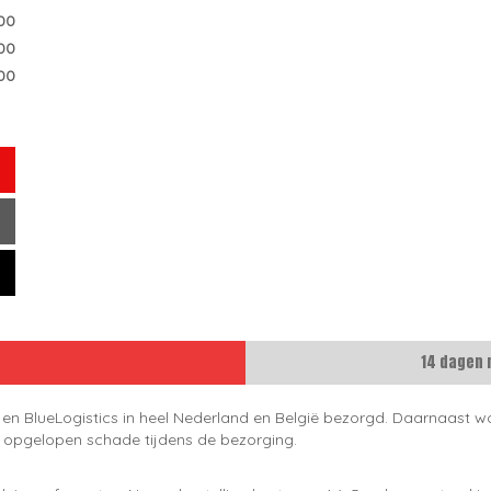
00
00
00
14 dagen 
 en BlueLogistics in heel Nederland en België bezorgd. Daarnaast wo
e opgelopen schade tijdens de bezorging.