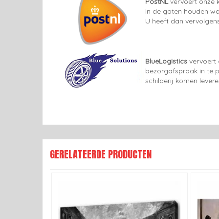
PostNL
vervoert onze k
in de gaten houden wan
U heeft dan vervolgens
BlueLogistics
vervoert 
bezorgafspraak in te p
schilderij komen lever
GERELATEERDE PRODUCTEN