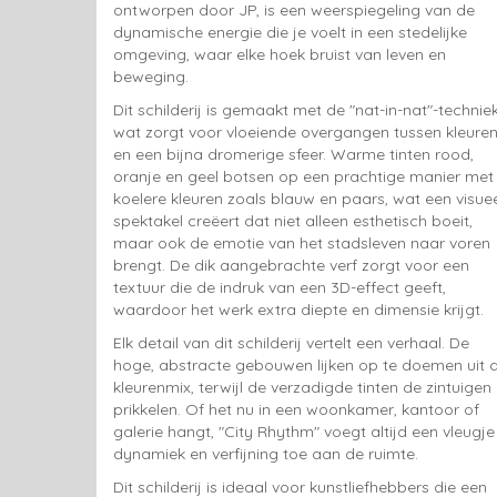
ontworpen door JP, is een weerspiegeling van de
dynamische energie die je voelt in een stedelijke
omgeving, waar elke hoek bruist van leven en
beweging.
Dit schilderij is gemaakt met de "nat-in-nat"-techniek
wat zorgt voor vloeiende overgangen tussen kleure
en een bijna dromerige sfeer. Warme tinten rood,
oranje en geel botsen op een prachtige manier met
koelere kleuren zoals blauw en paars, wat een visue
spektakel creëert dat niet alleen esthetisch boeit,
maar ook de emotie van het stadsleven naar voren
brengt. De dik aangebrachte verf zorgt voor een
textuur die de indruk van een 3D-effect geeft,
waardoor het werk extra diepte en dimensie krijgt.
Elk detail van dit schilderij vertelt een verhaal. De
hoge, abstracte gebouwen lijken op te doemen uit 
kleurenmix, terwijl de verzadigde tinten de zintuigen
prikkelen. Of het nu in een woonkamer, kantoor of
galerie hangt, "City Rhythm" voegt altijd een vleugje
dynamiek en verfijning toe aan de ruimte.
Dit schilderij is ideaal voor kunstliefhebbers die een