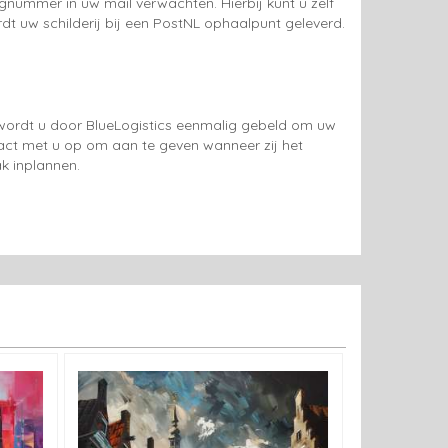
gnummer in uw mail verwachten. Hierbij kunt u zelf
rdt uw schilderij bij een PostNL ophaalpunt geleverd.
g wordt u door BlueLogistics eenmalig gebeld om uw
tact met u op om aan te geven wanneer zij het
k inplannen.