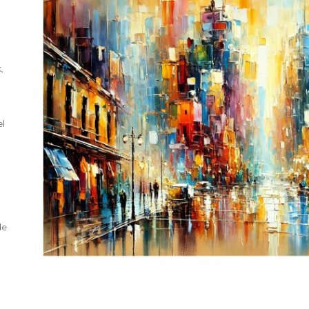
,
n
el
de