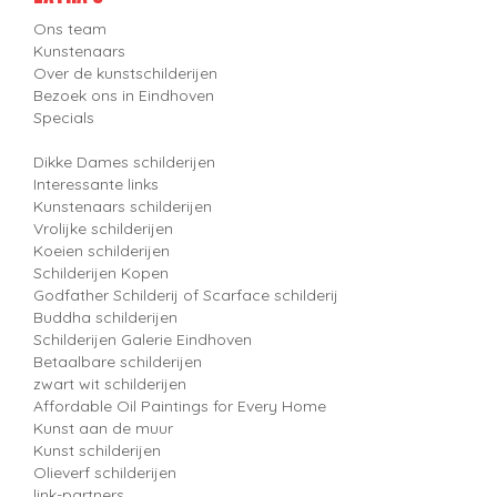
Ons team
Kunstenaars
Over de kunstschilderijen
Bezoek ons in Eindhoven
Specials
Dikke Dames schilderijen
Interessante links
Kunstenaars schilderijen
Vrolijke schilderijen
Koeien schilderijen
Schilderijen Kopen
Godfather Schilderij of Scarface schilderij
Buddha schilderijen
Schilderijen Galerie Eindhoven
Betaalbare schilderijen
zwart wit schilderijen
Affordable Oil Paintings for Every Home
Kunst aan de muur
Kunst schilderijen
Olieverf schilderijen
link-partners