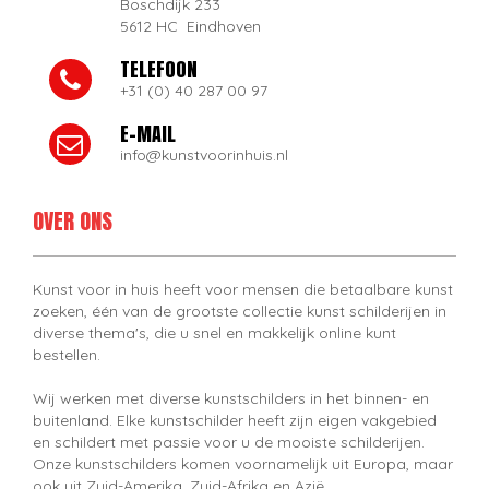
Boschdijk 233
5612 HC Eindhoven
TELEFOON
+31 (0) 40 287 00 97
E-MAIL
info@kunstvoorinhuis.nl
OVER ONS
Kunst voor in huis heeft voor mensen die betaalbare kunst
zoeken, één van de grootste collectie kunst schilderijen in
diverse thema's, die u snel en makkelijk online kunt
bestellen.
Wij werken met diverse kunstschilders in het binnen- en
buitenland. Elke kunstschilder heeft zijn eigen vakgebied
en schildert met passie voor u de mooiste schilderijen.
Onze kunstschilders komen voornamelijk uit Europa, maar
ook uit Zuid-Amerika, Zuid-Afrika en Azië.