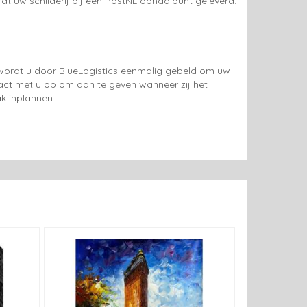
rdt uw schilderij bij een PostNL ophaalpunt geleverd.
g wordt u door BlueLogistics eenmalig gebeld om uw
tact met u op om aan te geven wanneer zij het
k inplannen.