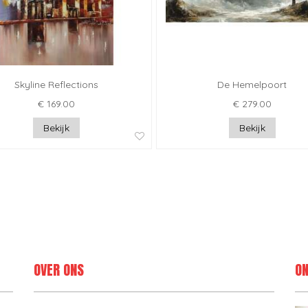
Skyline Reflections
De Hemelpoort
€ 169.00
€ 279.00
Bekijk
Bekijk
OVER ONS
ON