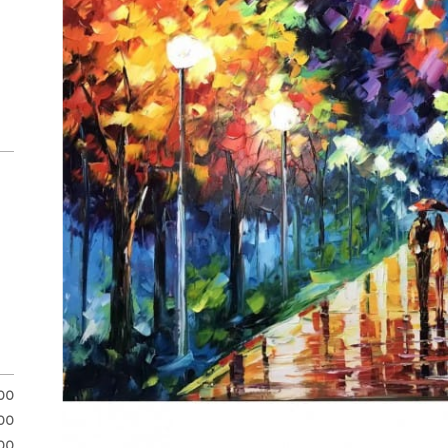
.00
.00
00