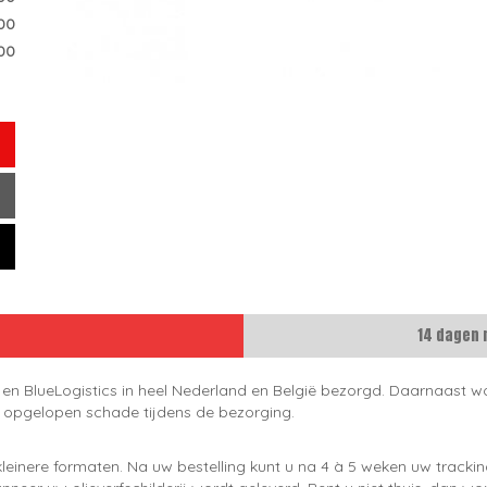
.00
00
14 dagen 
 en BlueLogistics in heel Nederland en België bezorgd. Daarnaast wo
e opgelopen schade tijdens de bezorging.
leinere formaten. Na uw bestelling kunt u na 4 à 5 weken uw trackin