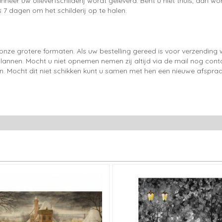
neer uw olieverfschilderij wordt geleverd. Bent u niet thuis, dan wo
 7 dagen om het schilderij op te halen.
onze grotere formaten. Als uw bestelling gereed is voor verzendin
lannen. Mocht u niet opnemen nemen zij altijd via de mail nog con
en. Mocht dit niet schikken kunt u samen met hen een nieuwe afspraa