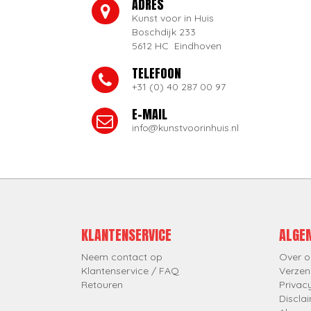
ADRES
Kunst voor in Huis
Boschdijk 233
5612 HC Eindhoven
TELEFOON
+31 (0) 40 287 00 97
E-MAIL
info@kunstvoorinhuis.nl
KLANTENSERVICE
ALGE
Neem contact op
Over o
Klantenservice / FAQ
Verzen
Retouren
Privac
Discla