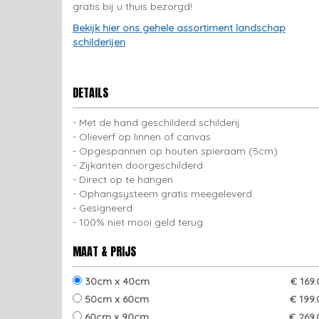
gratis bij u thuis bezorgd!
Bekijk hier ons gehele assortiment landschap
schilderijen
DETAILS
Met de hand geschilderd schilderij
Olieverf op linnen of canvas
Opgespannen op houten spieraam (5cm)
Zijkanten doorgeschilderd
Direct op te hangen
Ophangsysteem gratis meegeleverd
Gesigneerd
100% niet mooi geld terug
MAAT & PRIJS
30cm x 40cm
€ 169
50cm x 60cm
€ 199
60cm x 90cm
€ 269.