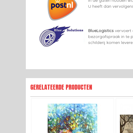
in de gaten houden wan
U heeft dan vervolgens
BlueLogistics
vervoert 
bezorgafspraak in te p
schilderij komen lever
GERELATEERDE PRODUCTEN