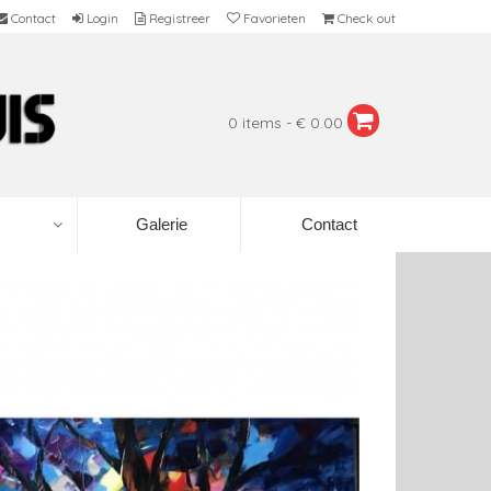
Contact
Login
Registreer
Favorieten
Check out
0 items - € 0.00
Galerie
Contact