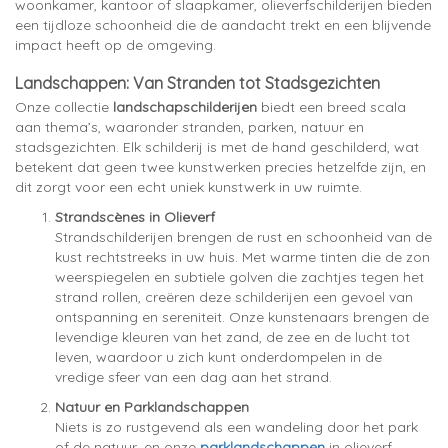
woonkamer, kantoor of slaapkamer, olieverfschilderijen bieden
een tijdloze schoonheid die de aandacht trekt en een blijvende
impact heeft op de omgeving.
Landschappen: Van Stranden tot Stadsgezichten
Onze collectie
landschapschilderijen
biedt een breed scala
aan thema’s, waaronder stranden, parken, natuur en
stadsgezichten. Elk schilderij is met de hand geschilderd, wat
betekent dat geen twee kunstwerken precies hetzelfde zijn, en
dit zorgt voor een echt uniek kunstwerk in uw ruimte.
Strandscènes in Olieverf
Strandschilderijen brengen de rust en schoonheid van de
kust rechtstreeks in uw huis. Met warme tinten die de zon
weerspiegelen en subtiele golven die zachtjes tegen het
strand rollen, creëren deze schilderijen een gevoel van
ontspanning en sereniteit. Onze kunstenaars brengen de
levendige kleuren van het zand, de zee en de lucht tot
leven, waardoor u zich kunt onderdompelen in de
vredige sfeer van een dag aan het strand.
Natuur en Parklandschappen
Niets is zo rustgevend als een wandeling door het park
of de natuur, en onze
parklandschappen
in olieverf