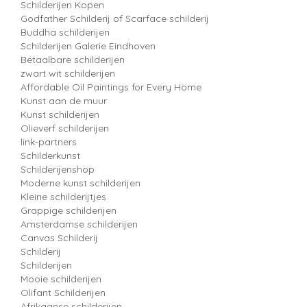
Schilderijen Kopen
Godfather Schilderij of Scarface schilderij
Buddha schilderijen
Schilderijen Galerie Eindhoven
Betaalbare schilderijen
zwart wit schilderijen
Affordable Oil Paintings for Every Home
Kunst aan de muur
Kunst schilderijen
Olieverf schilderijen
link-partners
Schilderkunst
Schilderijenshop
Moderne kunst schilderijen
Kleine schilderijtjes
Grappige schilderijen
Amsterdamse schilderijen
Canvas Schilderij
Schilderij
Schilderijen
Mooie schilderijen
Olifant Schilderijen
Afrikaanse schilderijen