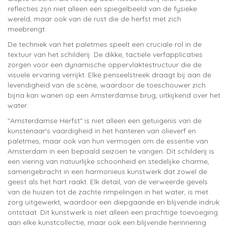
reflecties zijn niet alleen een spiegelbeeld van de fysieke
wereld, maar ook van de rust die de herfst met zich
meebrengt.
De techniek van het paletmes speelt een cruciale rol in de
textuur van het schilderij. De dikke, tactiele verfapplicaties
zorgen voor een dynamische oppervlaktestructuur die de
visuele ervaring verrijkt. Elke penseelstreek draagt bij aan de
levendigheid van de scène, waardoor de toeschouwer zich
bijna kan wanen op een Amsterdamse brug, uitkijkend over het
water.
"Amsterdamse Herfst" is niet alleen een getuigenis van de
kunstenaar's vaardigheid in het hanteren van olieverf en
paletmes, maar ook van hun vermogen om de essentie van
Amsterdam in een bepaald seizoen te vangen. Dit schilderij is
een viering van natuurlijke schoonheid en stedelijke charme,
samengebracht in een harmonieus kunstwerk dat zowel de
geest als het hart raakt. Elk detail, van de verweerde gevels
van de huizen tot de zachte rimpelingen in het water, is met
zorg uitgewerkt, waardoor een diepgaande en blijvende indruk
ontstaat. Dit kunstwerk is niet alleen een prachtige toevoeging
aan elke kunstcollectie, maar ook een blijvende herinnering