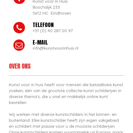
Kunst voor in Huis
Boschdijk 233
5612 HC Eindhoven
TELEFOON
+31 (0) 40 287 00 97
E-MAIL
info@kunstvoorinhuis.nl
OVER ONS
Kunst voor in huis heeft voor mensen die betaalbare kunst
zoeken, één van de grootste collectie kunst schilderijen in
diverse thema's, die u snel en makkelijk online kunt
bestellen.
Wij werken met diverse kunstschilders in het binnen- en
buitenland. Elke kunstschilder heeft zijn eigen vakgebied
en schildert met passie voor u de mooiste schilderijen.
Onze kunstschilders komen voornamelijk uit Europa, maar