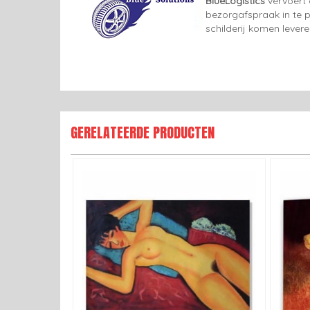
BlueLogistics
vervoert 
bezorgafspraak in te p
schilderij komen lever
GERELATEERDE PRODUCTEN