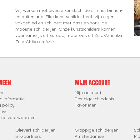
Wij werken met diverse kunstschilders in het binnen-
en buitenland. Elke kunstschilder heeft zijn eigen
vakgebied en schildert met passie voor u de
mooiste schilderijen. Onze kunstschilders komen
voornamelijk uit Europa, maar ook uit Zuid-Amerika,
Zuid-Afrika en Azië.
MEEN
MIJN ACCOUNT
ns
Mijn account
d informatie
Bestelgeschiedenis
y policy
Favorieten
imer
ene voorwaarden
Olieverf schilderijen
Grappige schilderijen
Sch
link-partners
Amsterdamse
Mo