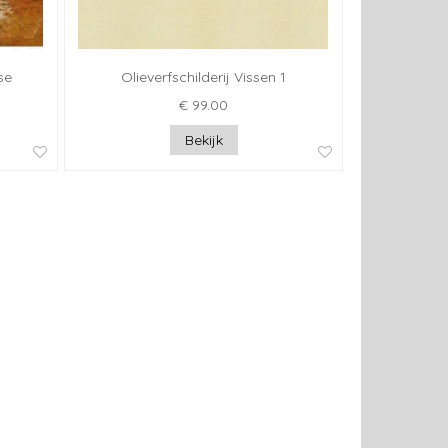
se
Olieverfschilderij Vissen 1
€ 99.00
Bekijk