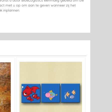
g wordt u door BlueLogistics eenmalig gebeld om uw
tact met u op om aan te geven wanneer zij het
k inplannen.