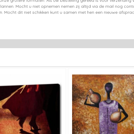
onze grotere formaten. Als uw bestelling gereed is voor verzendin
lannen. Mocht u niet opnemen nemen zij altijd via de mail nog con
en. Mocht dit niet schikken kunt u samen met hen een nieuwe afspraa