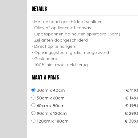
DETAILS
Met de hand geschilderd schilderij
Olieverf op linnen of canvas
Opgespannen op houten spieraam (5cm)
Zijkanten doorgeschilderd
Direct op te hangen
Ophangsysteem gratis meegeleverd
Gesigneerd
100% niet mooi geld terug
MAAT & PRIJS
30cm x 40cm
€ 119
50cm x 60cm
€ 149
60cm x 90cm
€ 199
90cm x 120cm
€ 299.
120cm x 180cm
€ 389.