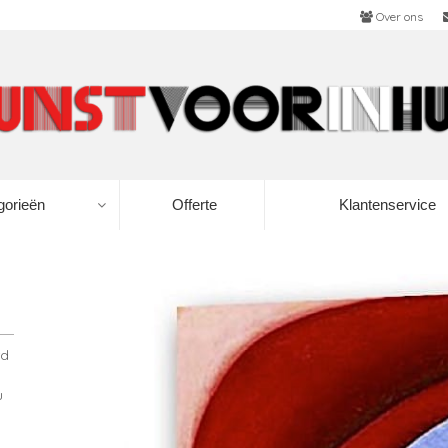
Over ons
gorieën
Offerte
Klantenservice
rd
u