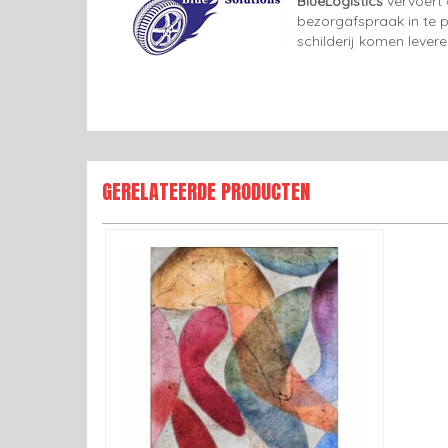
BlueLogistics
vervoert 
bezorgafspraak in te p
schilderij komen lever
GERELATEERDE PRODUCTEN