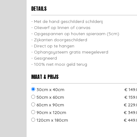
DETAILS
Met de hand geschilderd schilderij
Olieverf op linnen of canvas
Opgespannen op houten spieraam (5cm)
Zijkanten doorgeschilderd
Direct op te hangen
Ophangsysteem gratis meegeleverd
Gesigneerd
100% niet mooi geld terug
MAAT & PRIJS
30cm x 40cm
€ 149
50cm x 60cm
€ 159
60cm x 90cm
€ 229.
90cm x 120cm
€ 349.
120cm x 180cm
€ 449.