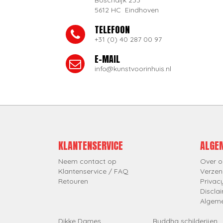
Boschdijk 233
5612 HC Eindhoven
TELEFOON
+31 (0) 40 287 00 97
E-MAIL
info@kunstvoorinhuis.nl
KLANTENSERVICE
ALGE
Neem contact op
Over o
Klantenservice / FAQ
Verzen
Retouren
Privac
Discla
Algem
Dikke Dames
Buddha schilderijen