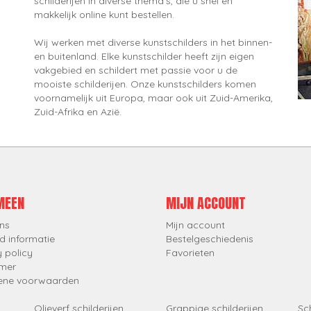
schilderijen in diverse thema's, die u snel en
makkelijk online kunt bestellen.
Wij werken met diverse kunstschilders in het binnen-
en buitenland. Elke kunstschilder heeft zijn eigen
vakgebied en schildert met passie voor u de
mooiste schilderijen. Onze kunstschilders komen
voornamelijk uit Europa, maar ook uit Zuid-Amerika,
Zuid-Afrika en Azië.
MEEN
MIJN ACCOUNT
ns
Mijn account
d informatie
Bestelgeschiedenis
y policy
Favorieten
imer
ene voorwaarden
Olieverf schilderijen
Grappige schilderijen
Sch