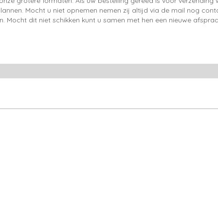
onze grotere formaten. Als uw bestelling gereed is voor verzendin
lannen. Mocht u niet opnemen nemen zij altijd via de mail nog con
en. Mocht dit niet schikken kunt u samen met hen een nieuwe afspraa