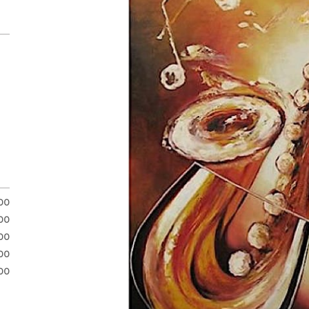
.00
.00
00
00
00