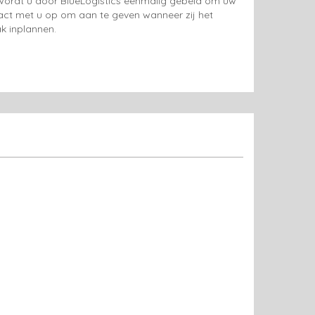
g wordt u door BlueLogistics eenmalig gebeld om uw
tact met u op om aan te geven wanneer zij het
k inplannen.