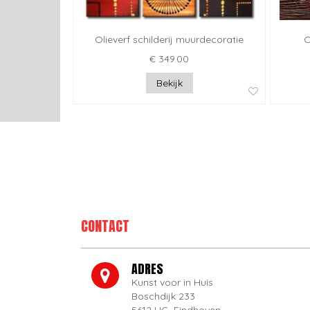
Olieverf schilderij muurdecoratie
O
€ 349.00
Bekijk
CONTACT
ADRES
Kunst voor in Huis
Boschdijk 233