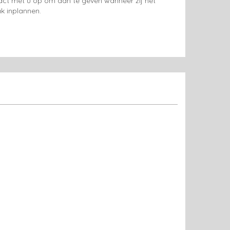
tact met u op om aan te geven wanneer zij het
k inplannen.