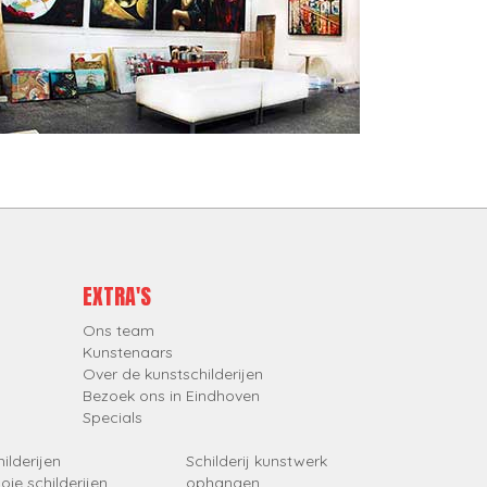
EXTRA'S
Ons team
Kunstenaars
Over de kunstschilderijen
Bezoek ons in Eindhoven
Specials
ilderijen
Schilderij kunstwerk
oie schilderijen
ophangen