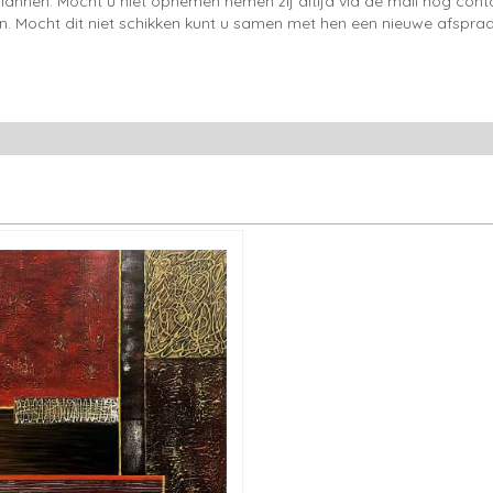
lannen. Mocht u niet opnemen nemen zij altijd via de mail nog con
en. Mocht dit niet schikken kunt u samen met hen een nieuwe afspraa