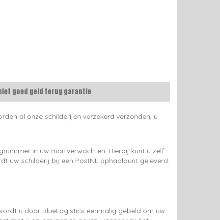
niet goed geld terug garantie
rden al onze schilderijen verzekerd verzonden, u
gnummer in uw mail verwachten. Hierbij kunt u zelf
rdt uw schilderij bij een PostNL ophaalpunt geleverd.
g wordt u door BlueLogistics eenmalig gebeld om uw