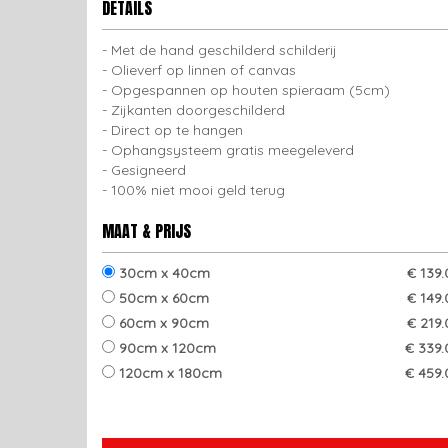
DETAILS
Met de hand geschilderd schilderij
Olieverf op linnen of canvas
Opgespannen op houten spieraam (5cm)
Zijkanten doorgeschilderd
Direct op te hangen
Ophangsysteem gratis meegeleverd
Gesigneerd
100% niet mooi geld terug
MAAT & PRIJS
30cm x 40cm
€ 139
50cm x 60cm
€ 149
60cm x 90cm
€ 219
90cm x 120cm
€ 339.
120cm x 180cm
€ 459.