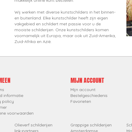
makkelijk online kunt bestellen.
Wij werken met diverse kunstschilders in het binnen-
en buitenland. Elke kunstschilder heeft zijn eigen
vakgebied en schildert met passie voor u de
mooiste schilderijen. Onze kunstschilders komen
voornamelijk uit Europa, maar ook uit Zuid-Amerika,
Zuid-Afrika en Azië.
MEEN
MIJN ACCOUNT
ns
Mijn account
d informatie
Bestelgeschiedenis
y policy
Favorieten
imer
ene voorwaarden
Olieverf schilderijen
Grappige schilderijen
Sch
link-partners
Amsterdamse
Mo