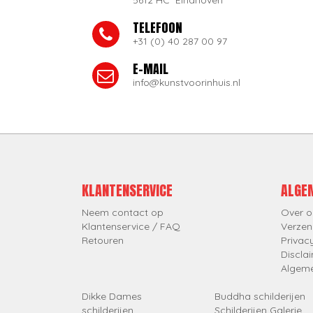
5612 HC Eindhoven
TELEFOON
+31 (0) 40 287 00 97
E-MAIL
info@kunstvoorinhuis.nl
KLANTENSERVICE
ALGE
Neem contact op
Over o
Klantenservice / FAQ
Verzen
Retouren
Privac
Discla
Algem
Dikke Dames
Buddha schilderijen
schilderijen
Schilderijen Galerie