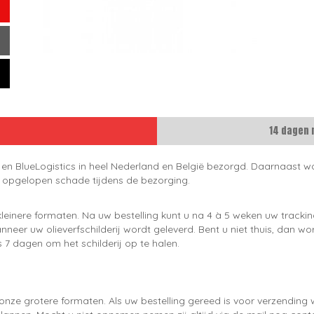
14 dagen 
 en BlueLogistics in heel Nederland en België bezorgd. Daarnaast wo
e opgelopen schade tijdens de bezorging.
leinere formaten. Na uw bestelling kunt u na 4 à 5 weken uw trackin
neer uw olieverfschilderij wordt geleverd. Bent u niet thuis, dan wo
 7 dagen om het schilderij op te halen.
onze grotere formaten. Als uw bestelling gereed is voor verzendin