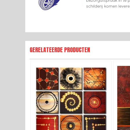
bezorgafspraak in te p
schilderij komen lever
GERELATEERDE PRODUCTEN