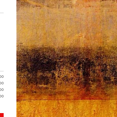
.00
00
00
00