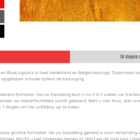
14 dagen 
 en BlueLogistics in heel Nederland en België bezorgd. Daarnaast wo
e opgelopen schade tijdens de bezorging.
leinere formaten. Na uw bestelling kunt u na 4 à 5 weken uw trackin
neer uw olieverfschilderij wordt geleverd. Bent u niet thuis, dan wo
 7 dagen om het schilderij op te halen.
onze grotere formaten. Als uw bestelling gereed is voor verzendin
lannen. Mocht u niet opnemen nemen zij altijd via de mail nog con