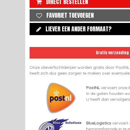
DIRECT BESTELLEN
FAVORIET TOEVOEGEN
LIEVER EEN ANDER FORMAAT?
Gratis verzending
Onze olieverfschilderijen worden gratis door PostNL
heeft zich dus geen zorgen te maken over eventuel
PostNL
vervoert onze k
in de gaten houden wan
U heeft dan vervolgens
BlueLogistics
vervoert 
bezorgafspraak in te p