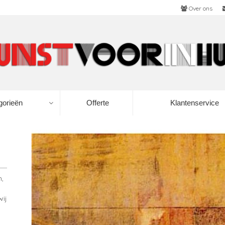
Over ons
gorieën
Offerte
Klantenservice
n,
wij