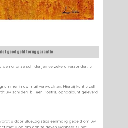
niet goed geld terug garantie
rden al onze schilderijen verzekerd verzonden, u
gnummer in uw mail verwachten. Hierbij kunt u zelf
rdt uw schilderij bij een PostNL ophaalpunt geleverd.
g wordt u door BlueLogistics eenmalig gebeld om uw
tact met u op om aan te geven wanneer zij het