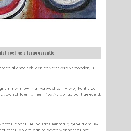
niet goed geld terug garantie
rden al onze schilderijen verzekerd verzonden, u
gnummer in uw mail verwachten. Hierbij kunt u zelf
rdt uw schilderij bij een PostNL ophaalpunt geleverd.
g wordt u door BlueLogistics eenmalig gebeld om uw
tact met u op om aan te geven wanneer zij het