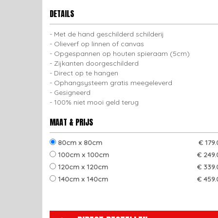
DETAILS
Met de hand geschilderd schilderij
Olieverf op linnen of canvas
Opgespannen op houten spieraam (5cm)
Zijkanten doorgeschilderd
Direct op te hangen
Ophangsysteem gratis meegeleverd
Gesigneerd
100% niet mooi geld terug
MAAT & PRIJS
80cm x 80cm
€ 179
100cm x 100cm
€ 249.
120cm x 120cm
€ 339.
140cm x 140cm
€ 459.