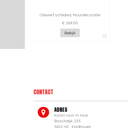
Olieverf schilderij Muurdecoratie
€ 269.00
Bekijk
CONTACT
ADRES
Kunst voor in Huis
Boschdijk 233
5612 HC Eindhoven