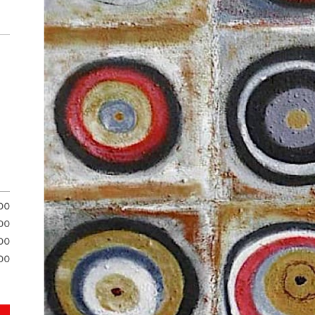
.00
00
00
00