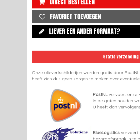
DIRECT BESTELLEN
FAVORIET TOEVOEGEN
LIEVER EEN ANDER FORMAAT?
Gratis verzending
Onze olieverfschilderijen worden gratis door PostNL
heeft zich dus geen zorgen te maken over eventuel
PostNL
vervoert onze k
in de gaten houden wan
U heeft dan vervolgens
BlueLogistics
vervoert 
bezorgafspraak in te p