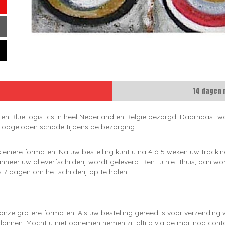
14 dagen 
 en BlueLogistics in heel Nederland en België bezorgd. Daarnaast wo
e opgelopen schade tijdens de bezorging.
leinere formaten. Na uw bestelling kunt u na 4 à 5 weken uw trackin
neer uw olieverfschilderij wordt geleverd. Bent u niet thuis, dan wo
 7 dagen om het schilderij op te halen.
onze grotere formaten. Als uw bestelling gereed is voor verzendin
lannen. Mocht u niet opnemen nemen zij altijd via de mail nog con