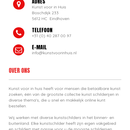
ADRES
Kunst voor in Huis
Boschdijk 233
5612 HC Eindhoven
TELEFOON
+31 (0) 40 287 00 97
E-MAIL
info@kunstvoorinhuis.nl
OVER ONS
Kunst voor in huis heeft voor mensen die betaalbare kunst
zoeken, één van de grootste collectie kunst schilderijen in
diverse thema's, die u snel en makkelijk online kunt
bestellen.
Wij werken met diverse kunstschilders in het binnen- en
buitenland. Elke kunstschilder heeft zijn eigen vakgebied
en schildert met passie voor u de mooiste schilderijen.