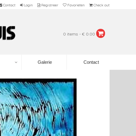
Contact
Login
Registreer
Favorieten
Check out
0 items - € 0.00
Galerie
Contact