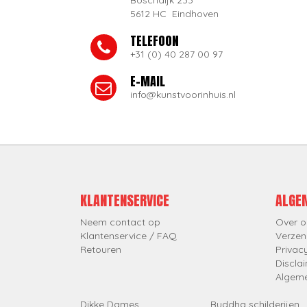
Boschdijk 233
5612 HC Eindhoven
TELEFOON
+31 (0) 40 287 00 97
E-MAIL
info@kunstvoorinhuis.nl
KLANTENSERVICE
ALGE
Neem contact op
Over o
Klantenservice / FAQ
Verzen
Retouren
Privac
Discla
Algem
Dikke Dames
Buddha schilderijen