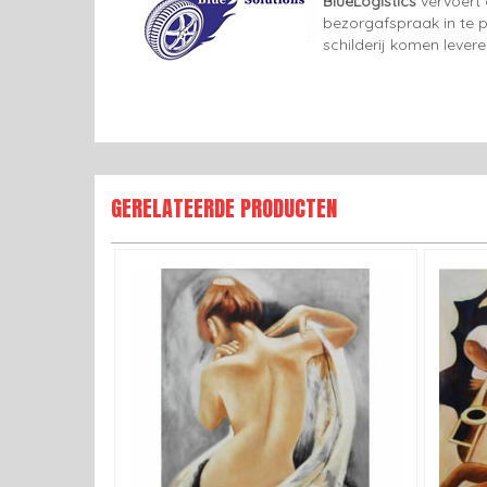
BlueLogistics
vervoert 
bezorgafspraak in te p
schilderij komen lever
GERELATEERDE PRODUCTEN