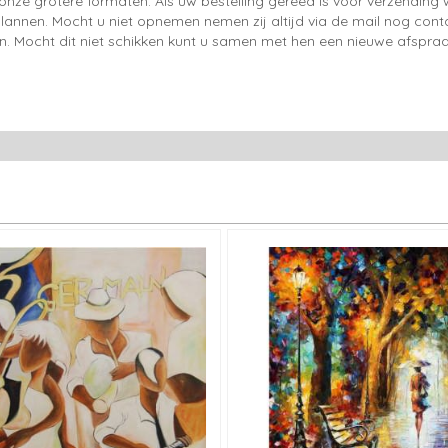
onze grotere formaten. Als uw bestelling gereed is voor verzendin
lannen. Mocht u niet opnemen nemen zij altijd via de mail nog con
en. Mocht dit niet schikken kunt u samen met hen een nieuwe afspraa