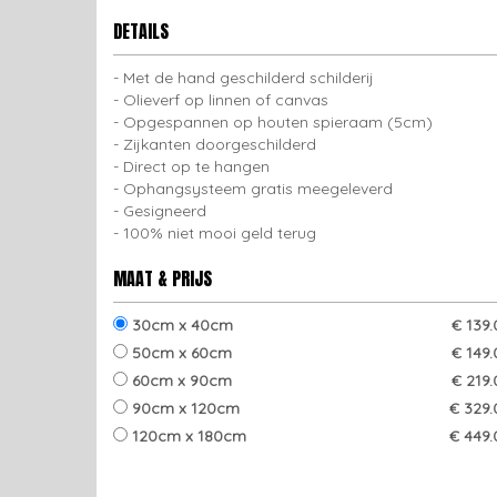
DETAILS
Met de hand geschilderd schilderij
Olieverf op linnen of canvas
Opgespannen op houten spieraam (5cm)
Zijkanten doorgeschilderd
Direct op te hangen
Ophangsysteem gratis meegeleverd
Gesigneerd
100% niet mooi geld terug
MAAT & PRIJS
30cm x 40cm
€ 139
50cm x 60cm
€ 149
60cm x 90cm
€ 219
90cm x 120cm
€ 329.
120cm x 180cm
€ 449.