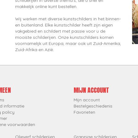
schilderijen in diverse thema's, die u snel en
makkelijk online kunt bestellen.
Wij werken met diverse kunstschilders in het binnen-
en buitenland. Elke kunstschilder heeft zijn eigen
vakgebied en schildert met passie voor u de
mooiste schilderijen. Onze kunstschilders komen
voornamelijk uit Europa, maar ook uit Zuid-Amerika,
Zuid-Afrika en Azië.
MEEN
MIJN ACCOUNT
ns
Mijn account
d informatie
Bestelgeschiedenis
y policy
Favorieten
imer
ene voorwaarden
Olieverf schilderijen
Grappige schilderijen
Sch