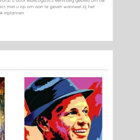
g wordt u door BlueLogistics eenmalig gebeld om uw
tact met u op om aan te geven wanneer zij het
k inplannen.