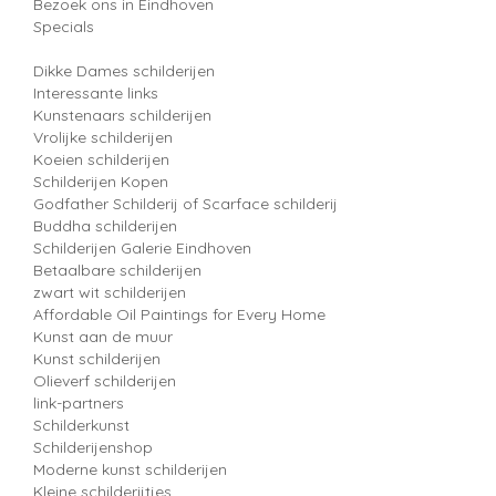
Bezoek ons in Eindhoven
Specials
Dikke Dames schilderijen
Interessante links
Kunstenaars schilderijen
Vrolijke schilderijen
Koeien schilderijen
Schilderijen Kopen
Godfather Schilderij of Scarface schilderij
Buddha schilderijen
Schilderijen Galerie Eindhoven
Betaalbare schilderijen
zwart wit schilderijen
Affordable Oil Paintings for Every Home
Kunst aan de muur
Kunst schilderijen
Olieverf schilderijen
link-partners
Schilderkunst
Schilderijenshop
Moderne kunst schilderijen
Kleine schilderijtjes