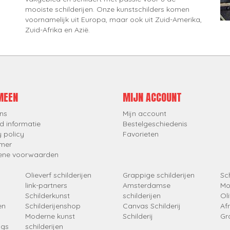
mooiste schilderijen. Onze kunstschilders komen
voornamelijk uit Europa, maar ook uit Zuid-Amerika,
Zuid-Afrika en Azië.
MEEN
MIJN ACCOUNT
ns
Mijn account
d informatie
Bestelgeschiedenis
y policy
Favorieten
imer
ene voorwaarden
Olieverf schilderijen
Grappige schilderijen
Sch
link-partners
Amsterdamse
Mo
Schilderkunst
schilderijen
Oli
en
Schilderijenshop
Canvas Schilderij
Af
Moderne kunst
Schilderij
Gr
ngs
schilderijen