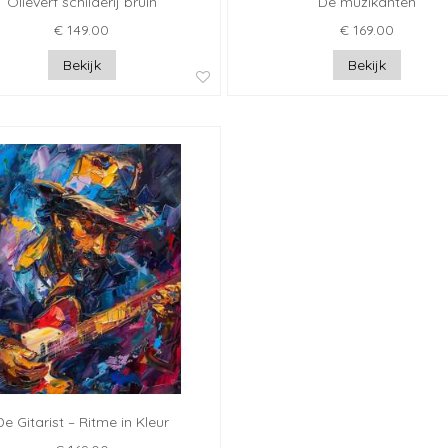
Olieverf schilderij bruin
De muzikanten
€ 149.00
€ 169.00
Bekijk
Bekijk
De Gitarist – Ritme in Kleur