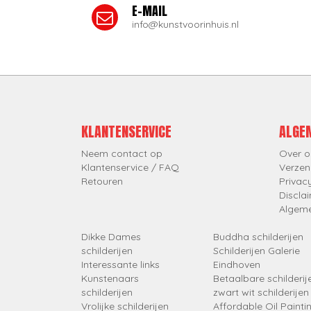
E-MAIL
info@kunstvoorinhuis.nl
KLANTENSERVICE
ALGE
Neem contact op
Over o
Klantenservice / FAQ
Verzen
Retouren
Privac
Discla
Algem
Dikke Dames
Buddha schilderijen
schilderijen
Schilderijen Galerie
Interessante links
Eindhoven
Kunstenaars
Betaalbare schilderij
schilderijen
zwart wit schilderijen
Vrolijke schilderijen
Affordable Oil Painti