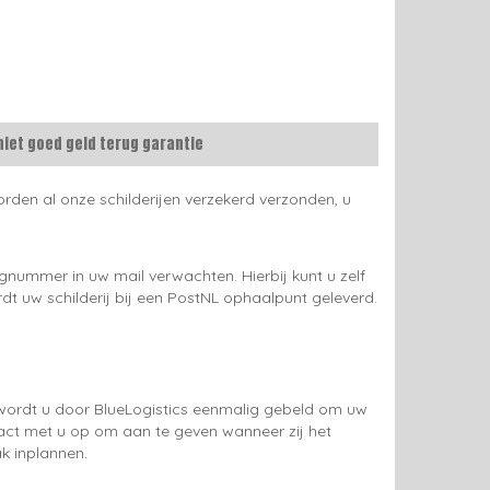
niet goed geld terug garantie
rden al onze schilderijen verzekerd verzonden, u
gnummer in uw mail verwachten. Hierbij kunt u zelf
rdt uw schilderij bij een PostNL ophaalpunt geleverd.
g wordt u door BlueLogistics eenmalig gebeld om uw
tact met u op om aan te geven wanneer zij het
k inplannen.