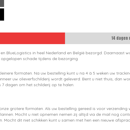
14 dagen 
 en BlueLogistics in heel Nederland en België bezorgd. Daarnaast wo
e opgelopen schade tijdens de bezorging.
leinere formaten. Na uw bestelling kunt u na 4 à 5 weken uw trackin
neer uw olieverfschilderij wordt geleverd. Bent u niet thuis, dan wo
 7 dagen om het schilderij op te halen.
onze grotere formaten. Als uw bestelling gereed is voor verzendin
lannen. Mocht u niet opnemen nemen zij altijd via de mail nog con
en. Mocht dit niet schikken kunt u samen met hen een nieuwe afspraa