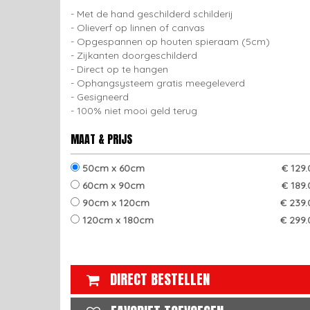
Met de hand geschilderd schilderij
Olieverf op linnen of canvas
Opgespannen op houten spieraam (5cm)
Zijkanten doorgeschilderd
Direct op te hangen
Ophangsysteem gratis meegeleverd
Gesigneerd
100% niet mooi geld terug
MAAT & PRIJS
50cm x 60cm
€ 129
60cm x 90cm
€ 189
90cm x 120cm
€ 239.
120cm x 180cm
€ 299.
DIRECT BESTELLEN