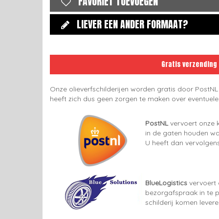
FAVORIET TOEVOEGEN
LIEVER EEN ANDER FORMAAT?
Gratis verzending
Onze olieverfschilderijen worden gratis door PostNL
heeft zich dus geen zorgen te maken over eventuel
PostNL
vervoert onze k
in de gaten houden wan
U heeft dan vervolgens
BlueLogistics
vervoert 
bezorgafspraak in te p
schilderij komen lever