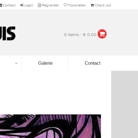
Contact
Login
Registreer
Favorieten
Check out
0 items - € 0.00
Galerie
Contact