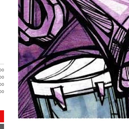
.00
.00
00
00