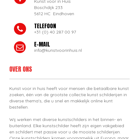
Kunst voor in Huis
Boschdijk 233
5612 HC Eindhoven
TELEFOON
+31 (0) 40 287 00 97
E-MAIL
info@kunstvoorinhuis.nl
OVER ONS
Kunst voor in huis heeft voor mensen die betaalbare kunst
zoeken, één van de grootste collectie kunst schilderijen in
diverse thema's, die u snel en makkelijk online kunt
bestellen.
Wij werken met diverse kunstschilders in het binnen- en
buitenland. Elke kunstschilder heeft zijn eigen vakgebied
en schildert met passie voor u de mooiste schilderijen.
Onze kunstschilders komen voornamelijk uit Europa, maar