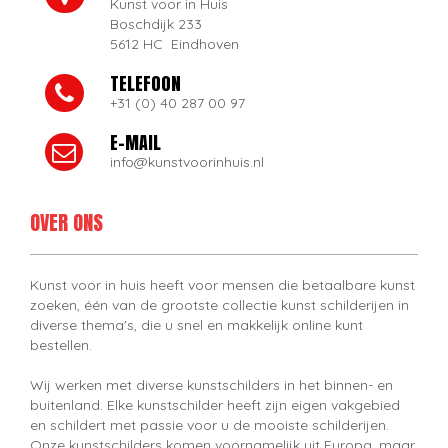
Kunst voor in Huis
Boschdijk 233
5612 HC Eindhoven
TELEFOON
+31 (0) 40 287 00 97
E-MAIL
info@kunstvoorinhuis.nl
OVER ONS
Kunst voor in huis heeft voor mensen die betaalbare kunst
zoeken, één van de grootste collectie kunst schilderijen in
diverse thema's, die u snel en makkelijk online kunt
bestellen.
Wij werken met diverse kunstschilders in het binnen- en
buitenland. Elke kunstschilder heeft zijn eigen vakgebied
en schildert met passie voor u de mooiste schilderijen.
Onze kunstschilders komen voornamelijk uit Europa, maar