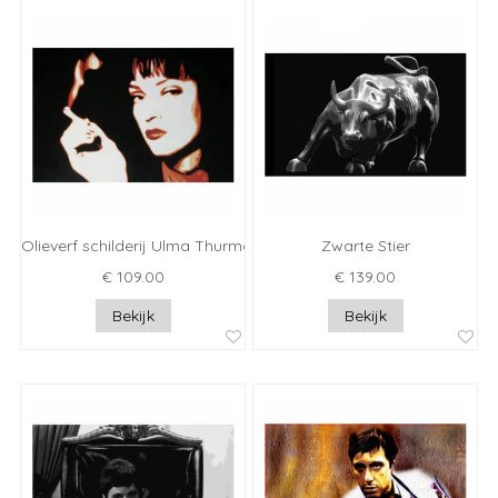
Olieverf schilderij Ulma Thurman
Zwarte Stier
€ 109.00
€ 139.00
Bekijk
Bekijk