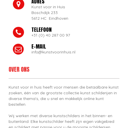
ADRES
Kunst voor in Huis
Boschdijk 233
5612 HC Eindhoven
TELEFOON
+31 (0) 40 287 00 97
E-MAIL
info@kunstvoorinhuis.nl
OVER ONS
Kunst voor in huis heeft voor mensen die betaalbare kunst
zoeken, één van de grootste collectie kunst schilderijen in
diverse thema's, die u snel en makkelijk online kunt
bestellen.
Wij werken met diverse kunstschilders in het binnen- en
buitenland. Elke kunstschilder heeft zijn eigen vakgebied
en schildert met passie voor u de mooiste schilderijen.