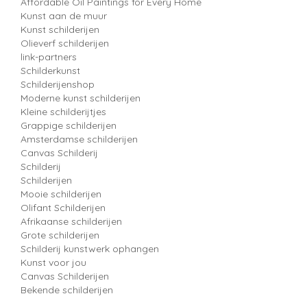
Affordable Oil Paintings for Every Home
Kunst aan de muur
Kunst schilderijen
Olieverf schilderijen
link-partners
Schilderkunst
Schilderijenshop
Moderne kunst schilderijen
Kleine schilderijtjes
Grappige schilderijen
Amsterdamse schilderijen
Canvas Schilderij
Schilderij
Schilderijen
Mooie schilderijen
Olifant Schilderijen
Afrikaanse schilderijen
Grote schilderijen
Schilderij kunstwerk ophangen
Kunst voor jou
Canvas Schilderijen
Bekende schilderijen