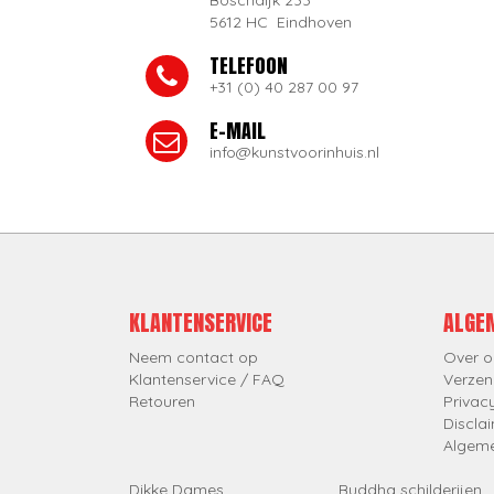
Boschdijk 233
5612 HC Eindhoven
TELEFOON
+31 (0) 40 287 00 97
E-MAIL
info@kunstvoorinhuis.nl
KLANTENSERVICE
ALGE
Neem contact op
Over o
Klantenservice / FAQ
Verzen
Retouren
Privac
Discla
Algem
Dikke Dames
Buddha schilderijen