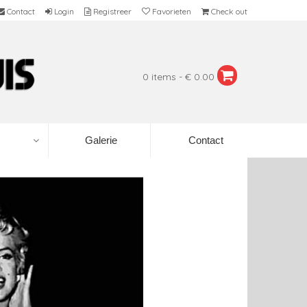
Contact
Login
Registreer
Favorieten
Check out
0 items - € 0.00
Galerie
Contact