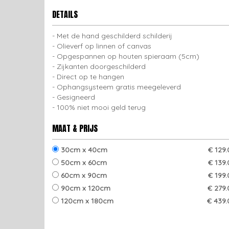
DETAILS
Met de hand geschilderd schilderij
Olieverf op linnen of canvas
Opgespannen op houten spieraam (5cm)
Zijkanten doorgeschilderd
Direct op te hangen
Ophangsysteem gratis meegeleverd
Gesigneerd
100% niet mooi geld terug
MAAT & PRIJS
30cm x 40cm
€ 129
50cm x 60cm
€ 139
60cm x 90cm
€ 199
90cm x 120cm
€ 279.
120cm x 180cm
€ 439.