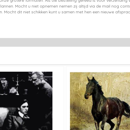
onze grotere formaten. Als uw bestelling gereed is voor verzendin
lannen. Mocht u niet opnemen nemen zij altijd via de mail nog con
en. Mocht dit niet schikken kunt u samen met hen een nieuwe afspraa