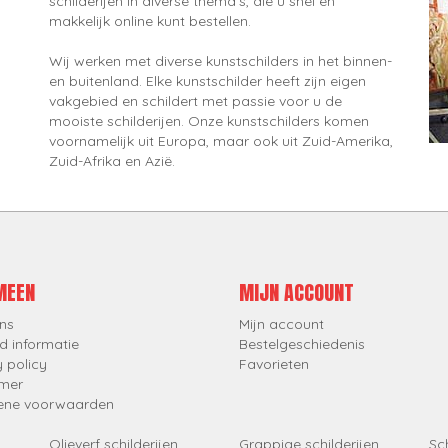
schilderijen in diverse thema's, die u snel en
makkelijk online kunt bestellen.
Wij werken met diverse kunstschilders in het binnen-
en buitenland. Elke kunstschilder heeft zijn eigen
vakgebied en schildert met passie voor u de
mooiste schilderijen. Onze kunstschilders komen
voornamelijk uit Europa, maar ook uit Zuid-Amerika,
Zuid-Afrika en Azië.
MEEN
MIJN ACCOUNT
ns
Mijn account
d informatie
Bestelgeschiedenis
y policy
Favorieten
imer
ene voorwaarden
Olieverf schilderijen
Grappige schilderijen
Sch