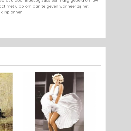
g wordt u door BlueLogistics eenmalig gebeld om uw
tact met u op om aan te geven wanneer zij het
k inplannen.