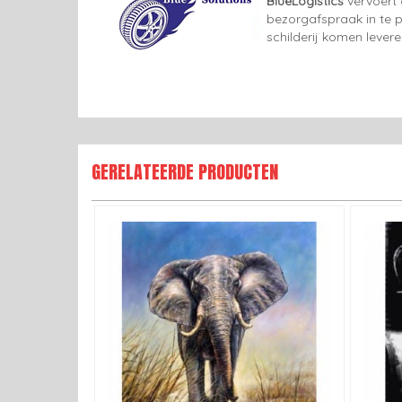
BlueLogistics
vervoert 
bezorgafspraak in te p
schilderij komen lever
GERELATEERDE PRODUCTEN