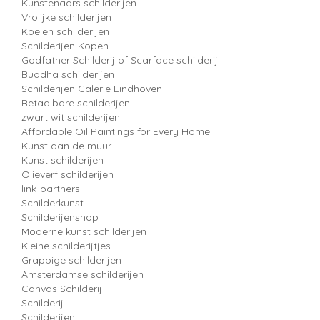
Kunstenaars schilderijen
Vrolijke schilderijen
Koeien schilderijen
Schilderijen Kopen
Godfather Schilderij of Scarface schilderij
Buddha schilderijen
Schilderijen Galerie Eindhoven
Betaalbare schilderijen
zwart wit schilderijen
Affordable Oil Paintings for Every Home
Kunst aan de muur
Kunst schilderijen
Olieverf schilderijen
link-partners
Schilderkunst
Schilderijenshop
Moderne kunst schilderijen
Kleine schilderijtjes
Grappige schilderijen
Amsterdamse schilderijen
Canvas Schilderij
Schilderij
Schilderijen