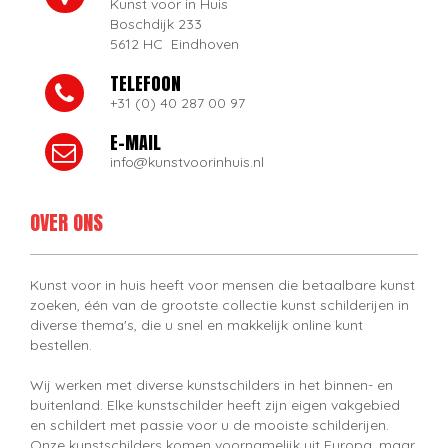
Kunst voor in Huis
Boschdijk 233
5612 HC Eindhoven
TELEFOON
+31 (0) 40 287 00 97
E-MAIL
info@kunstvoorinhuis.nl
OVER ONS
Kunst voor in huis heeft voor mensen die betaalbare kunst
zoeken, één van de grootste collectie kunst schilderijen in
diverse thema's, die u snel en makkelijk online kunt
bestellen.
Wij werken met diverse kunstschilders in het binnen- en
buitenland. Elke kunstschilder heeft zijn eigen vakgebied
en schildert met passie voor u de mooiste schilderijen.
Onze kunstschilders komen voornamelijk uit Europa, maar