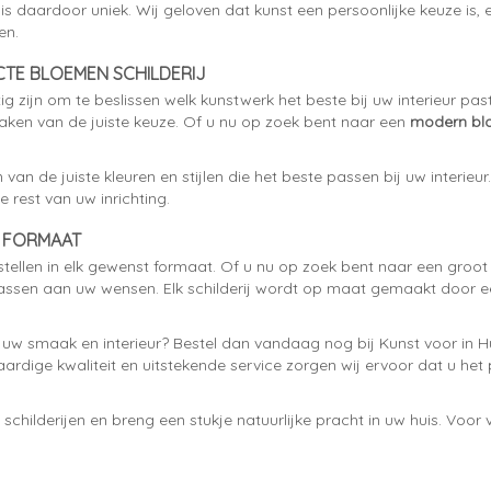
s daardoor uniek. Wij geloven dat kunst een persoonlijke keuze is,
en.
TE BLOEMEN SCHILDERIJ
tig zijn om te beslissen welk kunstwerk het beste bij uw interieur p
maken van de juiste keuze. Of u nu op zoek bent naar een
modern blo
van de juiste kleuren en stijlen die het beste passen bij uw interieur.
e rest van uw inrichting.
K FORMAAT
tellen in elk gewenst formaat. Of u nu op zoek bent naar een groot s
npassen aan uw wensen. Elk schilderij wordt op maat gemaakt door ee
ij uw smaak en interieur? Bestel dan vandaag nog bij Kunst voor in
aardige kwaliteit en uitstekende service zorgen wij ervoor dat u het
hilderijen en breng een stukje natuurlijke pracht in uw huis. Voor 