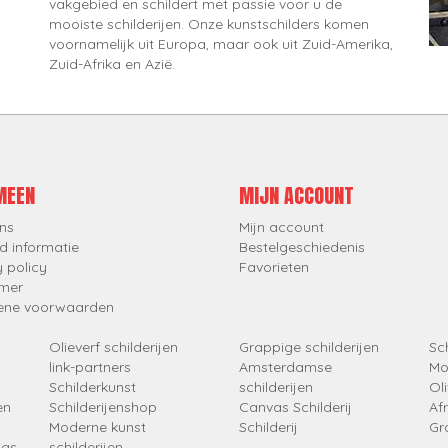
vakgebied en schildert met passie voor u de
mooiste schilderijen. Onze kunstschilders komen
voornamelijk uit Europa, maar ook uit Zuid-Amerika,
Zuid-Afrika en Azië.
MEEN
MIJN ACCOUNT
ns
Mijn account
d informatie
Bestelgeschiedenis
y policy
Favorieten
imer
ene voorwaarden
Olieverf schilderijen
Grappige schilderijen
Sch
link-partners
Amsterdamse
Mo
Schilderkunst
schilderijen
Oli
en
Schilderijenshop
Canvas Schilderij
Af
Moderne kunst
Schilderij
Gr
ngs
schilderijen