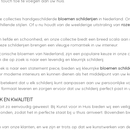
ke touch toe te voegen aan uw huis.
 collecties handgeschilderde
bloemen schilderijen
in Nederland. On
llende stijlen. Of u nu houdt van de weelderige uitstraling van
roze
 liefde en schoonheid, en onze collectie biedt een breed scala aan roz
ze schilderijen brengen een vleugje romantiek in uw interieur.
iconische bloemen van Nederland, zijn een populaire keuze in onze c
die op zoek is naar een levendig en kleurrijk schilderij.
ek is naar een statement piece, bieden wij kleurrijke
bloemen schilde
voor moderne interieurs en kunnen dienen als het middelpunt van uw 
tekent dat u elk schilderij kunt aanpassen aan uw persoonlijke voork
ormaat leveren en zorgen ervoor dat uw schilderij perfect past in 
K EN KWALITEIT
it zo eenvoudig geweest. Bij Kunst voor in Huis bieden wij een veilig
onden, zodat het in perfecte staat bij u thuis arriveert. Bovendien b
 van onze klanten, en we zijn er trots op dat we kunstwerken van de 