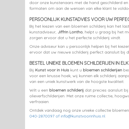
door onze kunstenaars met de hand geschilderd en i
formaten om aan de wensen van elke klant te voldo
PERSOONLIJK KUNSTADVIES VOOR UW PERFEC
Bij het kiezen van een bloemen schilderij kan het las
kunstadviseur,
Jiffrin Lontho
, helpt u graag bij het 
zorgen ervoor dat u het perfecte schilderij vindt.
Onze adviseur kan u persoonlijk helpen bij het kiezen 
ervoor dat uw nieuwe schilderij perfect aansluit bij d
BESTEL UNIEKE BLOEMEN SCHILDERIJEN IN EL
Bij
Kunst voor in Huis
kunt u
bloemen schilderijen
bes
voor een knusse hoek, wij kunnen elk schilderij aa
van een uniek kunstwerk van de hoogste kwaliteit.
Wilt u een
bloemen schilderij
dat precies aansluit b
olieverfschilderijen. Met onze ruime collectie, hoogw
verfraaien.
Ontdek vandaag nog onze unieke collectie bloemen sc
040-2870097 of info@kunstvoorinhuis.nl.