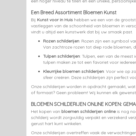
een hoger niveau te tillen en een unieke, persoonlij
Een Breed Assortiment Bloemen Kunst
Bij
Kunst voor in Huis
hebben we een van de grootste
vastleggen van de schoonheid van bloemen in verschi
vindt u altijd een kunstwerk dat bij uw smaak past.
Rozen schilderijen
: Rozen zijn een symbool van
Van zachtroze rozen tot diep rode bloemen, de
Tulpen schilderijen
: Tulpen, een van de meest 
tulpen maken ze tot een favoriet voor iedereen 
Kleurrijke bloemen schilderijen
: Voor wie op zo
sfeer creëren. Deze schilderijen zijn perfect 
Onze schilderijen worden in opdracht gemaakt, wat be
of formaat? Geen probleem! Wij kunnen elk gewenst f
BLOEMEN SCHILDERIJEN ONLINE KOPEN: GEMA
Het kopen van
bloemen schilderijen online
is nog noo
schilderij wordt zorgvuldig verpakt en verzekerd verz
gerust hart kunt winkelen.
Onze schilderijen overtreffen vaak de verwachtingen