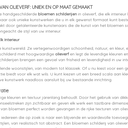
AN OLIEVERF: UNIEK EN OP MAAT GEMAAKT
tie handgeschilderde
bloemen schilderijen
in olieverf, die elk interie
 maar ook unieke kunstwerken die u in elk gewenst formaat kunt best
maakt door getalenteerde kunstenaars die de kunst van het bloemen sc
ngeacht de stijl van uw interieur.
k Interieur
e kunstwereld. Ze vertegenwoordigen schoonheid, natuur, en kleur, 
geschilderd met hoogwaardige
olieverf
en legt de levendige kleuren e
childerijen brengen een gevoel van frisheid en levendigheid in uw inte
lende woonstijlen, van modern tot klassiek. Of u nu kiest voor een 
ie biedt voor elk wat wils. U kunt kiezen uit een breed scala aan kleu
e kunstwerk naadloos aansluit bij uw bestaande inrichting.
atie
ge kleuren en textuur jarenlang behoudt. Door het gebruik van dikke, r
enseelstreken zijn zichtbaar en geven elk werk een tastbare dimensi
 van bloemen perfect worden gevangen in de rijke texturen van oliev
 iedereen die op zoek is naar een blijvende en waardevolle toevoegi
 stijlen, van realistisch tot abstract. Een bloemen schilderij van oli