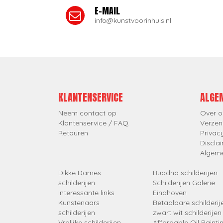
E-MAIL
info@kunstvoorinhuis.nl
KLANTENSERVICE
ALGE
Neem contact op
Over o
Klantenservice / FAQ
Verzen
Retouren
Privac
Discla
Algem
Dikke Dames
Buddha schilderijen
schilderijen
Schilderijen Galerie
Interessante links
Eindhoven
Kunstenaars
Betaalbare schilderij
schilderijen
zwart wit schilderijen
Vrolijke schilderijen
Affordable Oil Painti