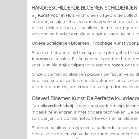
HANDGESCHILDERDE BLOEMEN SCHILDERIJEN V
Bij
Kunst voor in Huis
vindt u een uitgebreide collec
schilderijen zijn niet alleen meesterwerken op zich,
of een delicate roos, elk schilderij is met zorg ge
schilderijen bieden een vleugje natuur aan uw huis, o
Unieke Schilderijen Bloemen : Prachtige Kunst voor El
Bloemen hebben altijd een speciale plek gehad in d
bloemen
uitstralen. Elk kunstwerk is met de hand 
vast. Van kleurrijke
tulpen
tot elegante
rozen
, onze s
Onze bloemen schilderijen passen perfect in verschil
voor een subtiel werk in een slaapkamer, onze collect
of zachte pastels, om ervoor te zorgen dat uw nieuw
Olieverf Bloemen Kunst: De Perfecte Muurdecor
Een
olieverfschilderij
is een kunstwerk dat zijn levendi
moeilijk te evenaren is met andere technieken. De p
schilderijen, omdat de natuurlijke vormen en kleuren
Bloemen schilderijen zijn een uitstekende keuze voor
aan elke ruimte en zijn verkrijgbaar in verschillende