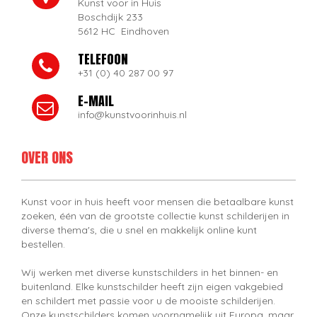
Kunst voor in Huis
Boschdijk 233
5612 HC Eindhoven
TELEFOON
+31 (0) 40 287 00 97
E-MAIL
info@kunstvoorinhuis.nl
OVER ONS
Kunst voor in huis heeft voor mensen die betaalbare kunst
zoeken, één van de grootste collectie kunst schilderijen in
diverse thema's, die u snel en makkelijk online kunt
bestellen.
Wij werken met diverse kunstschilders in het binnen- en
buitenland. Elke kunstschilder heeft zijn eigen vakgebied
en schildert met passie voor u de mooiste schilderijen.
Onze kunstschilders komen voornamelijk uit Europa, maar