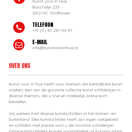
Kunst voor in Huis
Boschdijk 233
5612 HC Eindhoven
TELEFOON
+31 (0) 40 287 00 97
E-MAIL
info@kunstvoorinhuis.nl
OVER ONS
Kunst voor in huis heeft voor mensen die betaalbare kunst
zoeken, één van de grootste collectie kunst schilderijen in
diverse thema's, die u snel en makkelijk online kunt
bestellen.
Wij werken met diverse kunstschilders in het binnen- en
buitenland. Elke kunstschilder heeft zijn eigen vakgebied
en schildert met passie voor u de mooiste schilderijen.
Onze kunstschilders komen voornamelijk uit Europa, maar