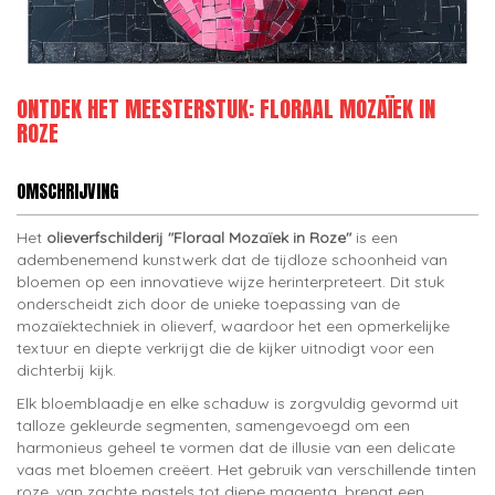
ONTDEK HET MEESTERSTUK: FLORAAL MOZAÏEK IN
ROZE
OMSCHRIJVING
Het
olieverfschilderij "Floraal Mozaïek in Roze"
is een
adembenemend kunstwerk dat de tijdloze schoonheid van
bloemen op een innovatieve wijze herinterpreteert. Dit stuk
onderscheidt zich door de unieke toepassing van de
mozaïektechniek in olieverf, waardoor het een opmerkelijke
textuur en diepte verkrijgt die de kijker uitnodigt voor een
dichterbij kijk.
Elk bloemblaadje en elke schaduw is zorgvuldig gevormd uit
talloze gekleurde segmenten, samengevoegd om een
harmonieus geheel te vormen dat de illusie van een delicate
vaas met bloemen creëert. Het gebruik van verschillende tinten
roze, van zachte pastels tot diepe magenta, brengt een