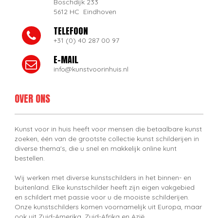
Boschdijk 233
5612 HC Eindhoven
TELEFOON
+31 (0) 40 287 00 97
E-MAIL
info@kunstvoorinhuis.nl
OVER ONS
Kunst voor in huis heeft voor mensen die betaalbare kunst
zoeken, één van de grootste collectie kunst schilderijen in
diverse thema's, die u snel en makkelijk online kunt
bestellen.
Wij werken met diverse kunstschilders in het binnen- en
buitenland. Elke kunstschilder heeft zijn eigen vakgebied
en schildert met passie voor u de mooiste schilderijen.
Onze kunstschilders komen voornamelijk uit Europa, maar
ook uit Zuid-Amerika, Zuid-Afrika en Azië.