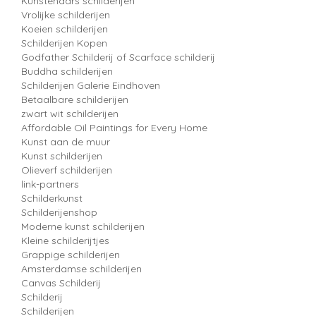
Kunstenaars schilderijen
Vrolijke schilderijen
Koeien schilderijen
Schilderijen Kopen
Godfather Schilderij of Scarface schilderij
Buddha schilderijen
Schilderijen Galerie Eindhoven
Betaalbare schilderijen
zwart wit schilderijen
Affordable Oil Paintings for Every Home
Kunst aan de muur
Kunst schilderijen
Olieverf schilderijen
link-partners
Schilderkunst
Schilderijenshop
Moderne kunst schilderijen
Kleine schilderijtjes
Grappige schilderijen
Amsterdamse schilderijen
Canvas Schilderij
Schilderij
Schilderijen