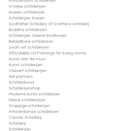
Kunstenaars schilderijen
Vrolijke schilderijen
Koeien schilderijen
Schilderijen Kopen
Godfather Schilderij of Scarface schilderij
Buddha schilderijen
Schilderijen Galerie Eindhoven
Betaalbare schilderijen
zwart wit schilderijen
Affordable Oil Paintings for Every Home
Kunst aan de muur
Kunst schilderijen
Olieverf schilderijen
link-partners
Schilderkunst
Schilderijenshop
Moderne kunst schilderijen
Kleine schilderijtjes
Grappige schilderijen
Amsterdamse schilderijen
Canvas Schilderij
Schilderij
Schilderijen