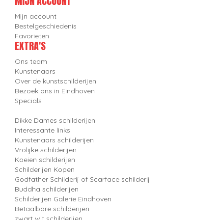
MIJN ACCOUNT
Mijn account
Bestelgeschiedenis
Favorieten
EXTRA'S
Ons team
Kunstenaars
Over de kunstschilderijen
Bezoek ons in Eindhoven
Specials
Dikke Dames schilderijen
Interessante links
Kunstenaars schilderijen
Vrolijke schilderijen
Koeien schilderijen
Schilderijen Kopen
Godfather Schilderij of Scarface schilderij
Buddha schilderijen
Schilderijen Galerie Eindhoven
Betaalbare schilderijen
zwart wit schilderijen