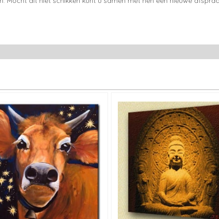
en. Mocht dit niet schikken kunt u samen met hen een nieuwe afspraa