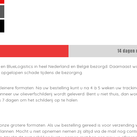
14 dagen 
 en BlueLogistics in heel Nederland en België bezorgd. Daarnaast wo
e opgelopen schade tijdens de bezorging.
leinere formaten. Na uw bestelling kunt u na 4 à 5 weken uw trackin
neer uw olieverfschilderij wordt geleverd. Bent u niet thuis, dan wo
 7 dagen om het schilderij op te halen.
onze grotere formaten. Als uw bestelling gereed is voor verzendin
lannen. Mocht u niet opnemen nemen zij altijd via de mail nog con