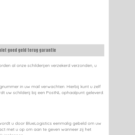
niet goed geld terug garantie
rden al onze schilderijen verzekerd verzonden, u
gnummer in uw mail verwachten. Hierbij kunt u zelf
rdt uw schilderij bij een PostNL ophaalpunt geleverd.
g wordt u door BlueLogistics eenmalig gebeld om uw
tact met u op om aan te geven wanneer zij het