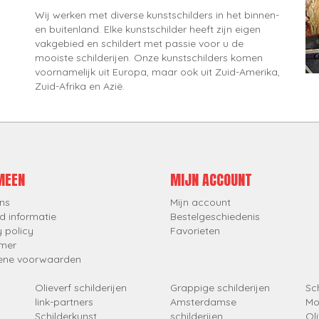
Wij werken met diverse kunstschilders in het binnen-
en buitenland. Elke kunstschilder heeft zijn eigen
vakgebied en schildert met passie voor u de
mooiste schilderijen. Onze kunstschilders komen
voornamelijk uit Europa, maar ook uit Zuid-Amerika,
Zuid-Afrika en Azië.
MEEN
MIJN ACCOUNT
ns
Mijn account
d informatie
Bestelgeschiedenis
y policy
Favorieten
imer
ene voorwaarden
Olieverf schilderijen
Grappige schilderijen
Sch
link-partners
Amsterdamse
Mo
Schilderkunst
schilderijen
Oli