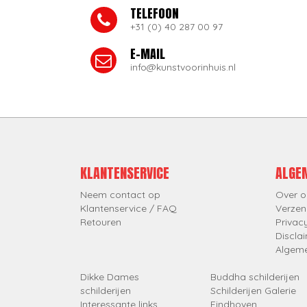
TELEFOON
+31 (0) 40 287 00 97
E-MAIL
info@kunstvoorinhuis.nl
KLANTENSERVICE
ALGE
Neem contact op
Over o
Klantenservice / FAQ
Verzen
Retouren
Privac
Discla
Algem
Dikke Dames
Buddha schilderijen
schilderijen
Schilderijen Galerie
Interessante links
Eindhoven