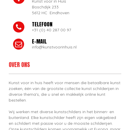
Kunst voor in Huis
Boschdijk 233
5612 HC Eindhoven
TELEFOON
+31 (0) 40 287 00 97
E-MAIL
info@kunstvoorinhuis.nl
OVER ONS
Kunst voor in huis heeft voor mensen die betaalbare kunst
zoeken, één van de grootste collectie kunst schilderijen in
diverse thema's, die u snel en makkelijk online kunt
bestellen.
Wij werken met diverse kunstschilders in het binnen- en
buitenland. Elke kunstschilder heeft zijn eigen vakgebied
en schildert met passie voor u de mooiste schilderijen.
Onze kunstschilders komen voornamelijk uit Europa, maar