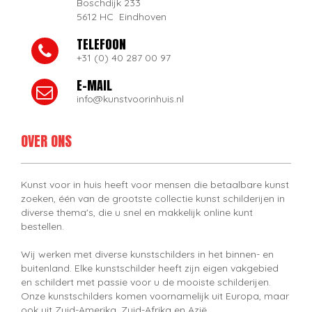
Boschdijk 233
5612 HC Eindhoven
TELEFOON
+31 (0) 40 287 00 97
E-MAIL
info@kunstvoorinhuis.nl
OVER ONS
Kunst voor in huis heeft voor mensen die betaalbare kunst
zoeken, één van de grootste collectie kunst schilderijen in
diverse thema's, die u snel en makkelijk online kunt
bestellen.
Wij werken met diverse kunstschilders in het binnen- en
buitenland. Elke kunstschilder heeft zijn eigen vakgebied
en schildert met passie voor u de mooiste schilderijen.
Onze kunstschilders komen voornamelijk uit Europa, maar
ook uit Zuid-Amerika, Zuid-Afrika en Azië.