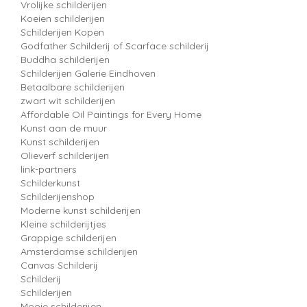
Vrolijke schilderijen
Koeien schilderijen
Schilderijen Kopen
Godfather Schilderij of Scarface schilderij
Buddha schilderijen
Schilderijen Galerie Eindhoven
Betaalbare schilderijen
zwart wit schilderijen
Affordable Oil Paintings for Every Home
Kunst aan de muur
Kunst schilderijen
Olieverf schilderijen
link-partners
Schilderkunst
Schilderijenshop
Moderne kunst schilderijen
Kleine schilderijtjes
Grappige schilderijen
Amsterdamse schilderijen
Canvas Schilderij
Schilderij
Schilderijen
Mooie schilderijen