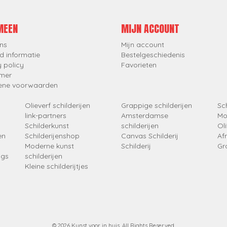
MEEN
MIJN ACCOUNT
ns
Mijn account
d informatie
Bestelgeschiedenis
y policy
Favorieten
imer
ene voorwaarden
Olieverf schilderijen
Grappige schilderijen
Sch
link-partners
Amsterdamse
Mo
Schilderkunst
schilderijen
Oli
en
Schilderijenshop
Canvas Schilderij
Af
Moderne kunst
Schilderij
Gr
ngs
schilderijen
Kleine schilderijtjes
© 2026 Kunst voor in huis. All Rights Reserved.