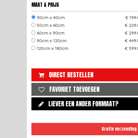
MAAT & PRIJS
30cm x 40cm
€ 199
50cm x 60cm
€ 229.
60cm x 90cm
€ 299.
90cm x 120cm
€ 449.
120cm x 180cm
€ 599.
DIRECT BESTELLEN
FAVORIET TOEVOEGEN
LIEVER EEN ANDER FORMAAT?
Gratis verzending