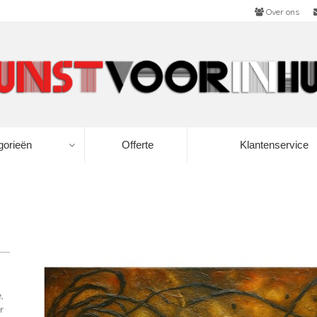
Over ons
gorieën
Offerte
Klantenservice
,
r