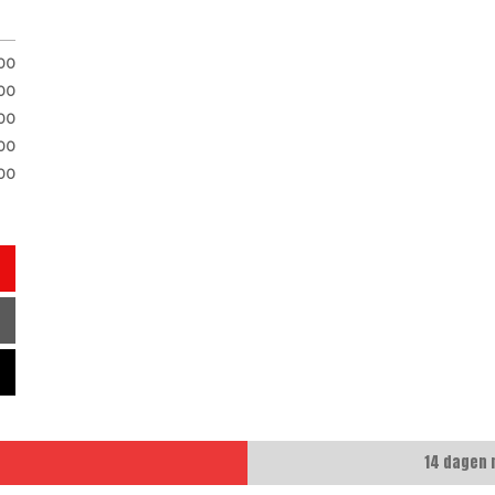
.00
00
00
00
00
14 dagen 