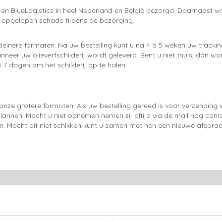
 en BlueLogistics in heel Nederland en België bezorgd. Daarnaast wo
e opgelopen schade tijdens de bezorging.
leinere formaten. Na uw bestelling kunt u na 4 à 5 weken uw trackin
neer uw olieverfschilderij wordt geleverd. Bent u niet thuis, dan wo
 7 dagen om het schilderij op te halen.
onze grotere formaten. Als uw bestelling gereed is voor verzendin
lannen. Mocht u niet opnemen nemen zij altijd via de mail nog con
en. Mocht dit niet schikken kunt u samen met hen een nieuwe afspraa