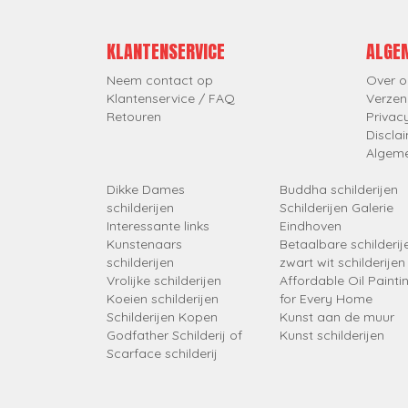
KLANTENSERVICE
ALGE
Neem contact op
Over o
Klantenservice / FAQ
Verzen
Retouren
Privac
Discla
Algem
Dikke Dames
Buddha schilderijen
schilderijen
Schilderijen Galerie
Interessante links
Eindhoven
Kunstenaars
Betaalbare schilderij
schilderijen
zwart wit schilderijen
Vrolijke schilderijen
Affordable Oil Painti
Koeien schilderijen
for Every Home
Schilderijen Kopen
Kunst aan de muur
Godfather Schilderij of
Kunst schilderijen
Scarface schilderij