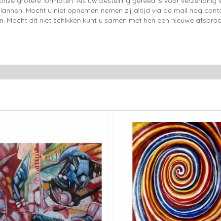
onze grotere formaten. Als uw bestelling gereed is voor verzendin
lannen. Mocht u niet opnemen nemen zij altijd via de mail nog con
en. Mocht dit niet schikken kunt u samen met hen een nieuwe afspraa