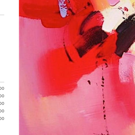
.00
.00
00
00
00