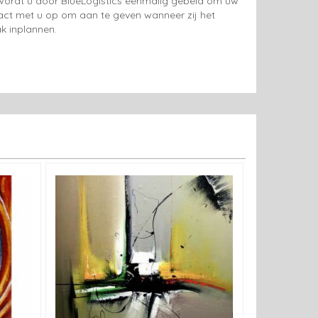
g wordt u door BlueLogistics eenmalig gebeld om uw
tact met u op om aan te geven wanneer zij het
k inplannen.