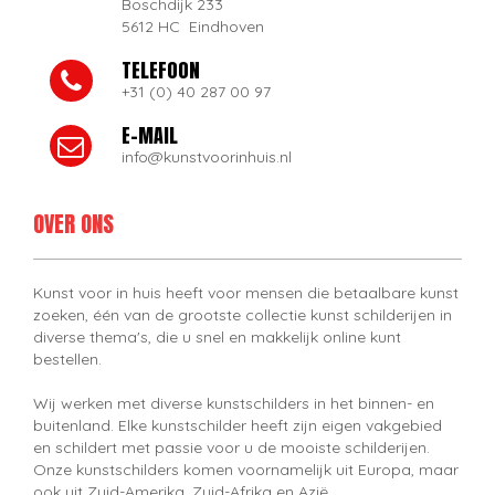
Boschdijk 233
5612 HC Eindhoven
TELEFOON
+31 (0) 40 287 00 97
E-MAIL
info@kunstvoorinhuis.nl
OVER ONS
Kunst voor in huis heeft voor mensen die betaalbare kunst
zoeken, één van de grootste collectie kunst schilderijen in
diverse thema's, die u snel en makkelijk online kunt
bestellen.
Wij werken met diverse kunstschilders in het binnen- en
buitenland. Elke kunstschilder heeft zijn eigen vakgebied
en schildert met passie voor u de mooiste schilderijen.
Onze kunstschilders komen voornamelijk uit Europa, maar
ook uit Zuid-Amerika, Zuid-Afrika en Azië.