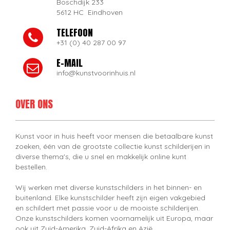
Boschdijk 233
5612 HC Eindhoven
TELEFOON
+31 (0) 40 287 00 97
E-MAIL
info@kunstvoorinhuis.nl
OVER ONS
Kunst voor in huis heeft voor mensen die betaalbare kunst
zoeken, één van de grootste collectie kunst schilderijen in
diverse thema's, die u snel en makkelijk online kunt
bestellen.
Wij werken met diverse kunstschilders in het binnen- en
buitenland. Elke kunstschilder heeft zijn eigen vakgebied
en schildert met passie voor u de mooiste schilderijen.
Onze kunstschilders komen voornamelijk uit Europa, maar
ook uit Zuid-Amerika, Zuid-Afrika en Azië.