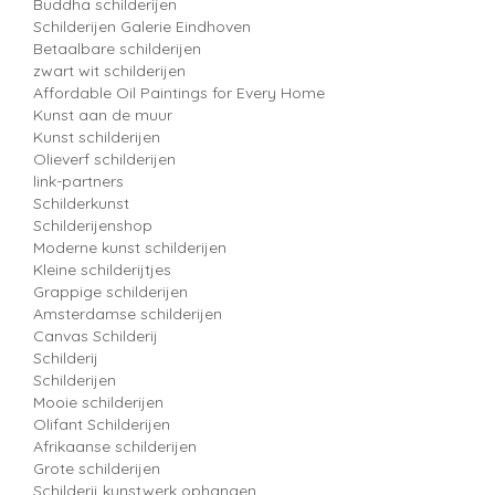
Buddha schilderijen
Schilderijen Galerie Eindhoven
Betaalbare schilderijen
zwart wit schilderijen
Affordable Oil Paintings for Every Home
Kunst aan de muur
Kunst schilderijen
Olieverf schilderijen
link-partners
Schilderkunst
Schilderijenshop
Moderne kunst schilderijen
Kleine schilderijtjes
Grappige schilderijen
Amsterdamse schilderijen
Canvas Schilderij
Schilderij
Schilderijen
Mooie schilderijen
Olifant Schilderijen
Afrikaanse schilderijen
Grote schilderijen
Schilderij kunstwerk ophangen