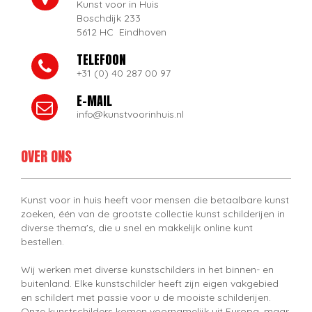
Kunst voor in Huis
Boschdijk 233
5612 HC Eindhoven
TELEFOON
+31 (0) 40 287 00 97
E-MAIL
info@kunstvoorinhuis.nl
OVER ONS
Kunst voor in huis heeft voor mensen die betaalbare kunst
zoeken, één van de grootste collectie kunst schilderijen in
diverse thema's, die u snel en makkelijk online kunt
bestellen.
Wij werken met diverse kunstschilders in het binnen- en
buitenland. Elke kunstschilder heeft zijn eigen vakgebied
en schildert met passie voor u de mooiste schilderijen.
Onze kunstschilders komen voornamelijk uit Europa, maar