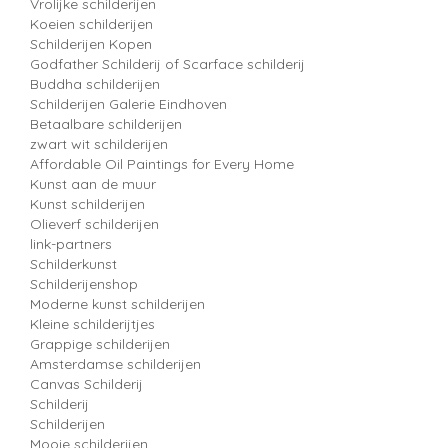
Vrolijke schilderijen
Koeien schilderijen
Schilderijen Kopen
Godfather Schilderij of Scarface schilderij
Buddha schilderijen
Schilderijen Galerie Eindhoven
Betaalbare schilderijen
zwart wit schilderijen
Affordable Oil Paintings for Every Home
Kunst aan de muur
Kunst schilderijen
Olieverf schilderijen
link-partners
Schilderkunst
Schilderijenshop
Moderne kunst schilderijen
Kleine schilderijtjes
Grappige schilderijen
Amsterdamse schilderijen
Canvas Schilderij
Schilderij
Schilderijen
Mooie schilderijen