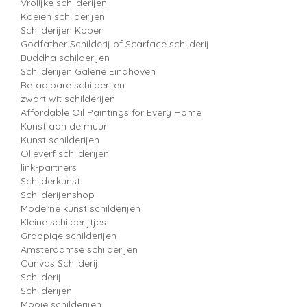
Vrolijke schilderijen
Koeien schilderijen
Schilderijen Kopen
Godfather Schilderij of Scarface schilderij
Buddha schilderijen
Schilderijen Galerie Eindhoven
Betaalbare schilderijen
zwart wit schilderijen
Affordable Oil Paintings for Every Home
Kunst aan de muur
Kunst schilderijen
Olieverf schilderijen
link-partners
Schilderkunst
Schilderijenshop
Moderne kunst schilderijen
Kleine schilderijtjes
Grappige schilderijen
Amsterdamse schilderijen
Canvas Schilderij
Schilderij
Schilderijen
Mooie schilderijen