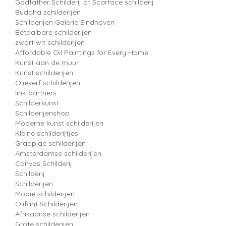
Godfather Schilderij of Scarface schilderij
Buddha schilderijen
Schilderijen Galerie Eindhoven
Betaalbare schilderijen
zwart wit schilderijen
Affordable Oil Paintings for Every Home
Kunst aan de muur
Kunst schilderijen
Olieverf schilderijen
link-partners
Schilderkunst
Schilderijenshop
Moderne kunst schilderijen
Kleine schilderijtjes
Grappige schilderijen
Amsterdamse schilderijen
Canvas Schilderij
Schilderij
Schilderijen
Mooie schilderijen
Olifant Schilderijen
Afrikaanse schilderijen
Grote schilderijen