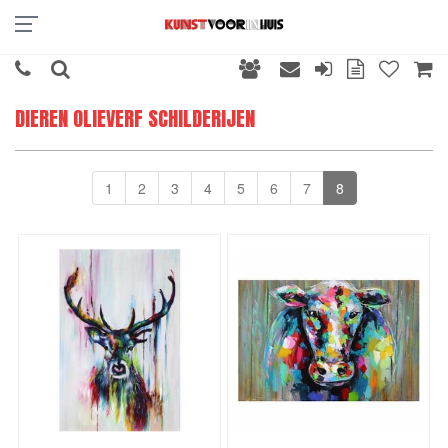
DIEREN OLIEVERF SCHILDERIJEN
1
2
3
4
5
6
7
8