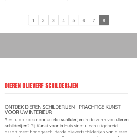
1
2
3
4
5
6
7
8
DIEREN OLIEVERF SCHILDERIJEN
ONTDEK DIEREN SCHILDERIJEN - PRACHTIGE KUNST
VOOR UW INTERIEUR
Bent u op zoek naar unieke
schilderijen
in de vorm van
dieren
schilderijen
? Bij
Kunst voor in Huis
vindt u een uitgebreid
assortiment handgeschilderde olieverfschilderijen van dieren