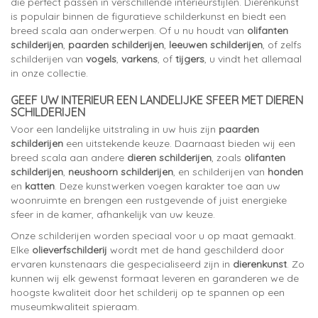
die perfect passen in verschillende interieurstijlen. Dierenkunst
is populair binnen de figuratieve schilderkunst en biedt een
breed scala aan onderwerpen. Of u nu houdt van
olifanten
schilderijen
,
paarden schilderijen
,
leeuwen schilderijen
, of zelfs
schilderijen van
vogels
,
varkens
, of
tijgers
, u vindt het allemaal
in onze collectie.
GEEF UW INTERIEUR EEN LANDELIJKE SFEER MET DIEREN
SCHILDERIJEN
Voor een landelijke uitstraling in uw huis zijn
paarden
schilderijen
een uitstekende keuze. Daarnaast bieden wij een
breed scala aan andere
dieren schilderijen
, zoals
olifanten
schilderijen
,
neushoorn schilderijen
, en schilderijen van
honden
en
katten
. Deze kunstwerken voegen karakter toe aan uw
woonruimte en brengen een rustgevende of juist energieke
sfeer in de kamer, afhankelijk van uw keuze.
Onze schilderijen worden speciaal voor u op maat gemaakt.
Elke
olieverfschilderij
wordt met de hand geschilderd door
ervaren kunstenaars die gespecialiseerd zijn in
dierenkunst
. Zo
kunnen wij elk gewenst formaat leveren en garanderen we de
hoogste kwaliteit door het schilderij op te spannen op een
museumkwaliteit spieraam.