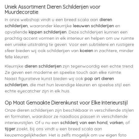
Uniek Assortiment Dieren Schilderijen voor
Muurdecoratie
In onze webshop vindt u een breed scala aan
dieren
schilderijen
, waaronder kleurrijke
leeuwen schilderijen
en
opvallende
kippen schilderijen
. Deze schilderijen kunnen een
prachtig accent vormen in elk interieur en helpen om uw ruimte
een unieke uitstraling te geven. Voor een subtielere en rustigere
sfeer bieden wij ook schilderijen van
koeien
in zachtere, minder
felle kleuren.
Kleurrijke
dieren schilderijen
zijn tegenwoordig een echte trend.
Ze geven een moderne en speelse touch aan elke ruimte.
Naast figuratieve kunst bieden wij ook
pop art dieren
schilderijen
, die met hun levendige kleuren en speelse stijl een
echte eyecatcher zijn in elk huis.
Op Maat Gemaakte Dierenkunst voor Elke Interieurstijl
Onze dieren schilderijen zijn beschikbaar in verschillende stijlen
en formaten, waardoor ze naadloos passen in verschillende
interieurstijlen. Of u nu een
schilderij van een hond
,
varken
, of
tijger
zoekt, bij ons vindt u een breed scala aan
keuzemogelijkheden. Het is zelfs mogelijk om uw eigen foto