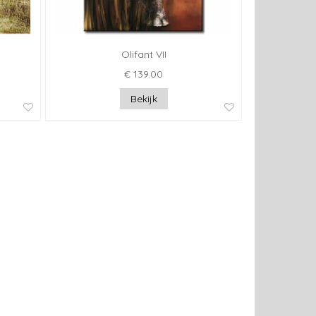
Olifant VII
€ 139.00
Bekijk