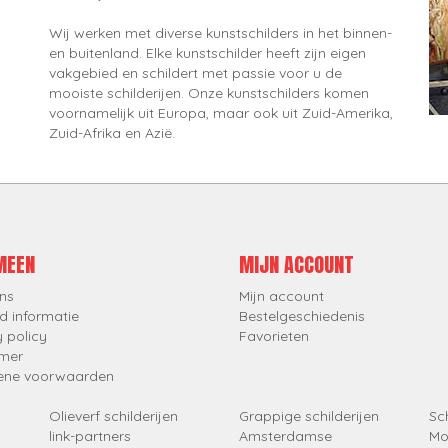
Wij werken met diverse kunstschilders in het binnen-
en buitenland. Elke kunstschilder heeft zijn eigen
vakgebied en schildert met passie voor u de
mooiste schilderijen. Onze kunstschilders komen
voornamelijk uit Europa, maar ook uit Zuid-Amerika,
Zuid-Afrika en Azië.
MEEN
MIJN ACCOUNT
ns
Mijn account
d informatie
Bestelgeschiedenis
y policy
Favorieten
imer
ene voorwaarden
Olieverf schilderijen
Grappige schilderijen
Sch
link-partners
Amsterdamse
Mo