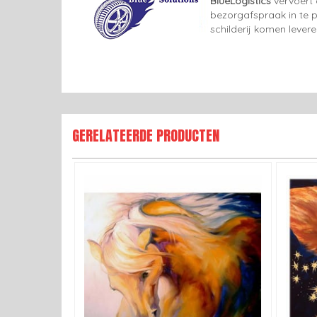
BlueLogistics
vervoert 
bezorgafspraak in te p
schilderij komen lever
GERELATEERDE PRODUCTEN