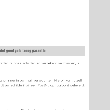
niet goed geld terug garantie
rden al onze schilderijen verzekerd verzonden, u
gnummer in uw mail verwachten. Hierbij kunt u zelf
rdt uw schilderij bij een PostNL ophaalpunt geleverd.