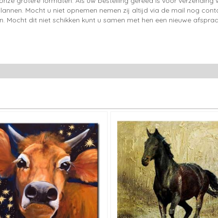
onze grotere formaten. Als uw bestelling gereed is voor verzendin
lannen. Mocht u niet opnemen nemen zij altijd via de mail nog con
en. Mocht dit niet schikken kunt u samen met hen een nieuwe afspraa