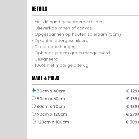
DETAILS
Met de hand geschilderd schilderij
Olieverf op linnen of canvas
Opgespannen op houten spieraam (5cm)
Zijkanten doorgeschilderd
Direct op te hangen
Ophangsysteem gratis meegeleverd
Gesigneerd
100% niet mooi geld terug
MAAT & PRIJS
30cm x 40cm
€ 129
50cm x 60cm
€ 139
60cm x 90cm
€ 189
90cm x 120cm
€ 279.
120cm x 180cm
€ 389.