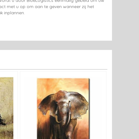
g wordt u door BlueLogistics eenmalig gebeld om uw
tact met u op om aan te geven wanneer zij het
k inplannen.